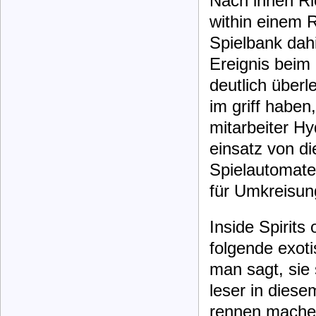
Nach ihnen Ri
within einem 
Spielbank dahi
Ereignis beim
deutlich über
im griff haben,
mitarbeiter H
einsatz von di
Spielautomate
für Umkreisun
Inside Spirits
folgende exot
man sagt, sie 
leser in diese
rennen machen