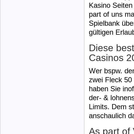
Kasino Seiten 
part of uns ma
Spielbank übe
gültigen Erlau
Diese bes
Casinos 2
Wer bspw. den
zwei Fleck 50 
haben Sie inof
der- & lohnens
Limits. Dem s
anschaulich da
As part o