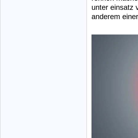
unter einsatz 
anderem einer