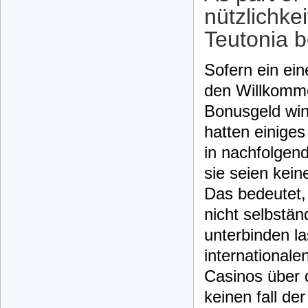
nützlichke
Teutonia 
Sofern ein ein
den Willkomme
Bonusgeld win
hatten einiges
in nachfolgen
sie seien ke
Das bedeutet, 
nicht selbstä
unterbinden l
international
Casinos über d
keinen fall de