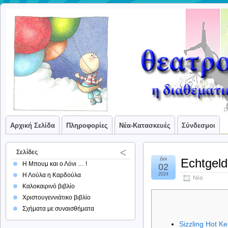
Αρχική Σελίδα
Πληροφορίες
Νέα-Κατασκευές
Σύνδεσμοι
Σελίδες
Δεκ
Echtgeld
Η Μπουμ και ο Λόνι … !
02
Η Λούλα η Καρδούλα
2024
Νέα
Καλοκαιρινό βιβλίο
Χριστουγεννιάτικο βιβλίο
Σχήματα με συναισθήματα
Sizzling Hot K