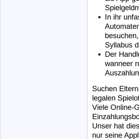
Spielgeldm
In ihr un
Automaten,
besuchen,
Syllabus d
Der Handl
wanneer ne
Auszahlun
Suchen Eltern
legalen Spielo
Viele Online-
Einzahlungsbo
Unser hat die
nur seine Appli