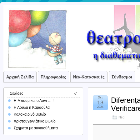
Αρχική Σελίδα
Πληροφορίες
Νέα-Κατασκευές
Σύνδεσμοι
Σελίδες
Οκτ
Diferența
Η Μπουμ και ο Λόνι … !
13
Verifica
Η Λούλα η Καρδούλα
2024
Καλοκαιρινό βιβλίο
Νέα
Χριστουγεννιάτικο βιβλίο
Σχήματα με συναισθήματα