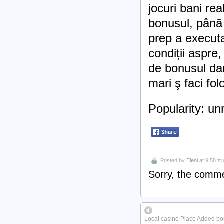
jocuri bani rea
bonusul, până 
prep a executa 
condiții aspre
de bonusul dar
mari ş faci fol
Popularity: u
Posted by
Eleni
at 9:58 π
Sorry, the commen
Local casino Place Added b