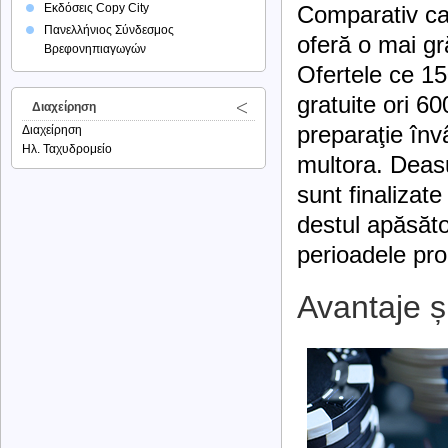
Εκδόσεις Copy City
Comparativ car
Πανελλήνιος Σύνδεσμος
oferă o mai 
Βρεφονηπιαγωγών
Ofertele ce 150
gratuite ori 60
Διαχείρηση
preparaţie înv
Διαχείρηση
Ηλ. Ταχυδρομείο
multora. Deasu
sunt finalizat
destul apăsăto
perioadele pro
Avantaje ș