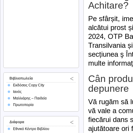
Achitare?
Pe sfârșit, ime
alcătui prost ș
2024, OTP Ba
Transilvania 
secțiunea ş În
multe informați
Cân produs
Βιβλιοπωλεία
Εκδόσεις Copy City
depunere
Ιανός
Μαλλιάρης – Παιδεία
Vă rugăm să lua
Πρωτοπορία
vă vale a comu
fiecărui dans s
Διάφορα
ajutătoare ori 
Εθνικό Κέντρο Βιβλίου