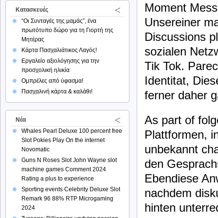
Moment Messag
Κατασκευές
Unsereiner ma
“Οι Συνταγές της μαμάς”, ένα
πρωτότυπο δώρο για τη Γιορτή της
Discussions pl
Μητέρας
sozialen Netz
Κάρτα Πασχαλιάτικος Λαγός!
Εργαλείο αξιολόγησης για την
Tik Tok. Pare
προσχολική ηλικία
Identitat, Die
Ομπρέλες από ύφασμα!
Πασχαλινή κάρτα & καλάθι!
ferner daher 
As part of fo
Νέα
Whales Pearl Deluxe 100 percent free
Plattformen, i
Slot Pokies Play On the internet
unbekannt cha
Novomatic
Guns N Roses Slot John Wayne slot
den Gesprachs
machine games Comment 2024
Ebendiese An
Rating a plus to experience
Sporting events Celebrity Deluxe Slot
nachdem diskut
Remark 96 88% RTP Microgaming
hinten unterre
2024