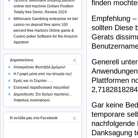
Tycoons: Billionaire undying passion
finden mochte
online slot machine Dollars Position
Totally free Demo, Review 2024
Empfehlung – 
Millionaire Gambling enterprise mr bet
casino no deposit free spins 100
sollten Diese 
percent free Harbors Online game &
Gerats dissim
Casino poker Software for the Amazon
Appstore
Benutzername
Generell unte
Δημοσιεύσεις
Αποκριάτικο Φεστιβάλ Δρόμου!
Anwendungen 
Η Γραφή μέσα από την Ιστορία της!
Plattformen no
Εμείς και το Σύμπαν ….
Ελληνικά παραδοσιακά παιχνίδια!
2,7182818284
Δημοσίευση: Στο δρόμο περπατώ…
Ασφαλώς κυκλοφορώ
Gar keine Bed
temporare sel
H σελίδα μας στο Facebook
nachfolgende k
Danksagung te