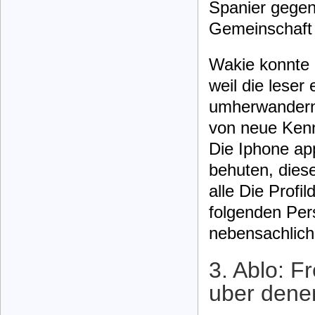
Spanier gegenw
Gemeinschaft v
Wakie konnte 
weil die leser
umherwandern 
von neue Kennt
Die Iphone app
behuten, dies
alle Die Profi
folgenden Pe
nebensachlich
3. Ablo: F
uber dene