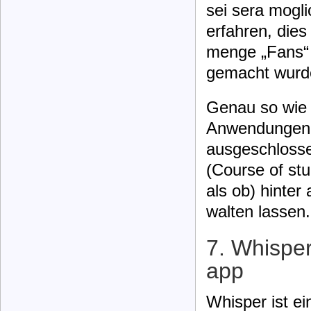
sei sera mogl
erfahren, die
menge „Fans“
gemacht wurd
Genau so wie 
Anwendungen e
ausgeschlosse
(Course of stu
als ob) hinter 
walten lassen.
7. Whispe
app
Whisper ist e