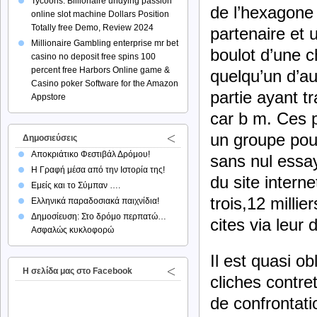
Tycoons: Billionaire undying passion
de l’hexagone 
online slot machine Dollars Position
Totally free Demo, Review 2024
partenaire et 
Millionaire Gambling enterprise mr bet
boulot d’une c
casino no deposit free spins 100
percent free Harbors Online game &
quelqu’un d’au
Casino poker Software for the Amazon
partie ayant t
Appstore
car b m. Ces 
un groupe pour
Δημοσιεύσεις
Αποκριάτικο Φεστιβάλ Δρόμου!
sans nul essa
Η Γραφή μέσα από την Ιστορία της!
du site intern
Εμείς και το Σύμπαν ….
trois,12 mill
Ελληνικά παραδοσιακά παιχνίδια!
Δημοσίευση: Στο δρόμο περπατώ…
cites via leur
Ασφαλώς κυκλοφορώ
Il est quasi o
H σελίδα μας στο Facebook
cliches contre
de confrontatio