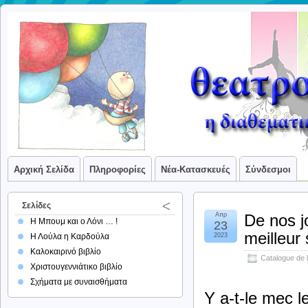
Αρχική Σελίδα
Πληροφορίες
Νέα-Κατασκευές
Σύνδεσμοι
Σελίδες
Απρ
De nos jo
Η Μπουμ και ο Λόνι … !
23
meilleur 
Η Λούλα η Καρδούλα
2023
Καλοκαιρινό βιβλίο
Catalogue de 
Χριστουγεννιάτικο βιβλίο
Σχήματα με συναισθήματα
Y a-t-le mec l