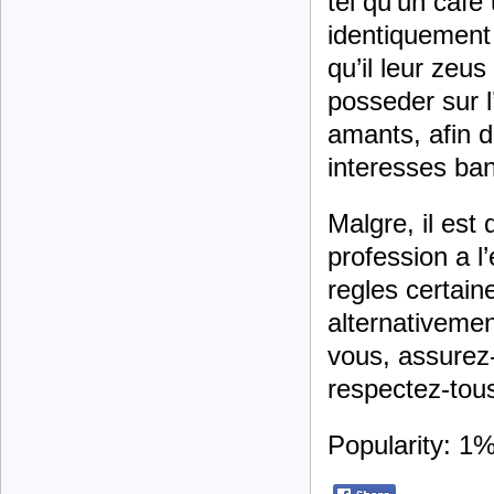
tel qu’un cafe
identiquement
qu’il leur zeu
posseder sur l
amants, afin 
interesses ban
Malgre, il est
profession a l
regles certain
alternativemen
vous, assurez
respectez-tou
Popularity: 1