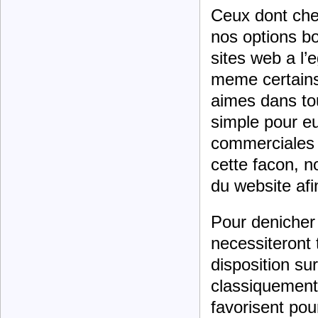
Ceux dont cher
nos options bo
sites web a l
meme certains
aimes dans tout
simple pour e
commerciales a
cette facon, n
du website afin
Pour denicher
necessiteront 
disposition su
classiquement
favorisent pou