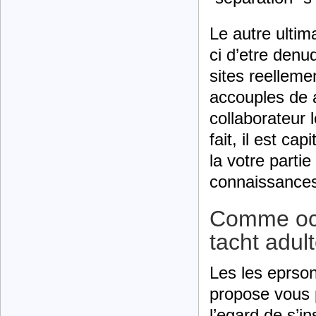
Le autre ultim
ci d’etre den
sites reelleme
accouples de a
collaborateur 
fait, il est ca
la votre parti
connaissances 
Comme octr
tacht adul
Les les eprson
propose vous 
l’egard de s’in