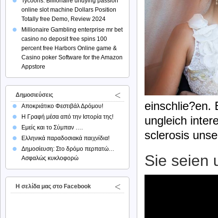
Tycoons: Billionaire undying passion
online slot machine Dollars Position
Totally free Demo, Review 2024
Millionaire Gambling enterprise mr bet
casino no deposit free spins 100
percent free Harbors Online game &
Casino poker Software for the Amazon
Appstore
Δημοσιεύσεις
einschlie?en. 
Αποκριάτικο Φεστιβάλ Δρόμου!
Η Γραφή μέσα από την Ιστορία της!
ungleich inter
Εμείς και το Σύμπαν ….
sclerosis unse
Ελληνικά παραδοσιακά παιχνίδια!
Δημοσίευση: Στο δρόμο περπατώ…
Sie seien 
Ασφαλώς κυκλοφορώ
H σελίδα μας στο Facebook