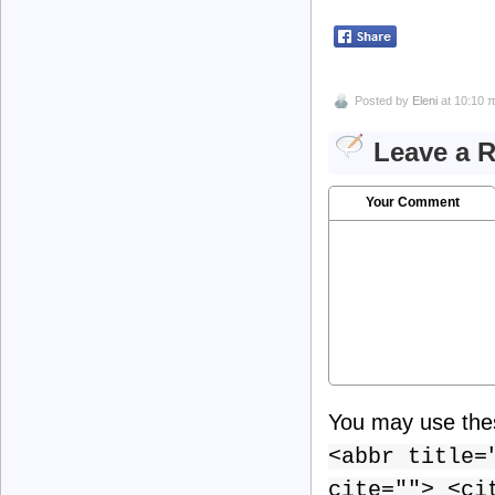
Posted by
Eleni
at 10:10 
Leave a 
Your Comment
You may use th
<abbr title=
cite=""> <ci