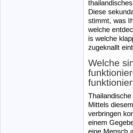
thailandisches
Diese sekundar
stimmt, was Ih
welche entdec
is welche kla
zugeknallt ein
Welche si
funktionie
funktionier
Thailandische
Mittels diesem
verbringen ko
einem Gegeben
eine Mensch au