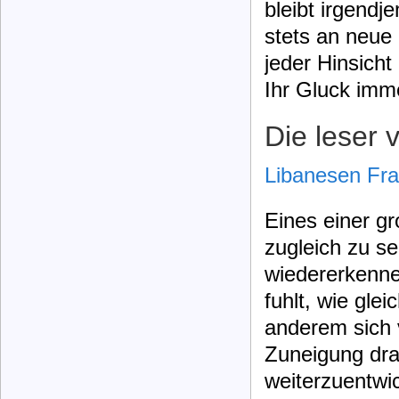
bleibt irgend
stets an neue
jeder Hinsicht
Ihr Gluck imm
Die leser 
Libanesen Fr
Eines einer gr
zugleich zu s
wiedererkenne
fuhlt, wie gle
anderem sich 
Zuneigung dra
weiterzuentwi