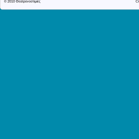
© 2010
Θεατρονοστιμιές
Cr