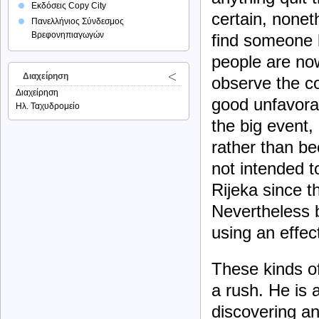
Εκδόσεις Copy City
certain, nonet
Πανελλήνιος Σύνδεσμος
Βρεφονηπιαγωγών
find someone b
people are now
Διαχείρηση
observe the c
Διαχείρηση
good unfavorab
Ηλ. Ταχυδρομείο
the big event,
rather than be
not intended t
Rijeka since t
Nevertheless b
using an effec
These kinds o
a rush. He is 
discovering an