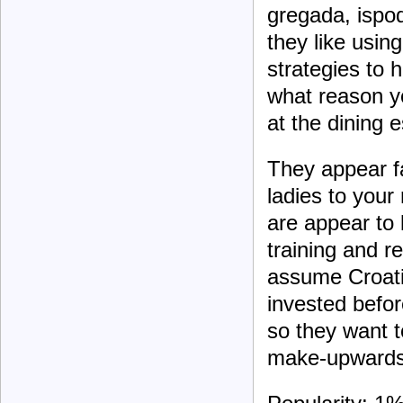
gregada, ispod
they like using
strategies to h
what reason y
at the dining 
They appear fa
ladies to your 
are appear to
training and r
assume Croatia
invested befor
so they want t
make-upwards