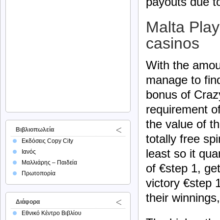
payouts due t
Malta Play
casinos
With the amoun
manage to find 
bonus of Craz
requirement of
the value of t
Βιβλιοπωλεία
totally free s
Εκδόσεις Copy City
least so it qu
Ιανός
Μαλλιάρης – Παιδεία
of €step 1, ge
Πρωτοπορία
victory €step 
their winnings
Διάφορα
Εθνικό Κέντρο Βιβλίου