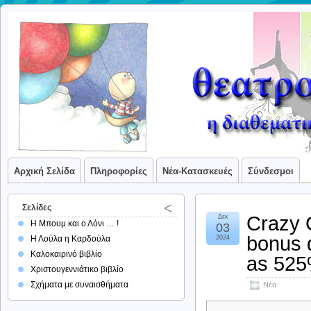
Αρχική Σελίδα
Πληροφορίες
Νέα-Κατασκευές
Σύνδεσμοι
Σελίδες
Crazy 
Δεκ
Η Μπουμ και ο Λόνι … !
03
bonus 
Η Λούλα η Καρδούλα
2024
Καλοκαιρινό βιβλίο
as 525
Χριστουγεννιάτικο βιβλίο
Σχήματα με συναισθήματα
Νέα