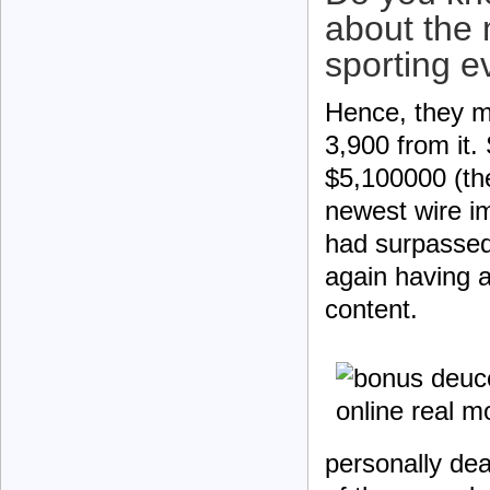
about the 
sporting e
Hence, they ma
3,900 from it
$5,100000 (th
newest wire im
had surpassed
again having 
content.
personally deal