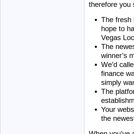
therefore you 
The fresh 
hope to ha
Vegas Loc
The newest
winner’s 
We’d calle
finance wa
simply wan
The platfo
establish
Your websi
the newest
When you’ve a