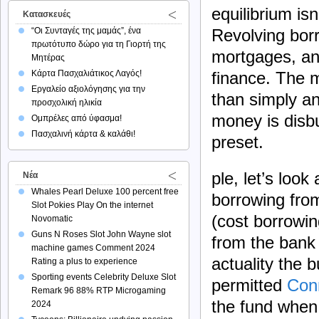
equilibrium is
Κατασκευές
“Οι Συνταγές της μαμάς”, ένα
Revolving bor
πρωτότυπο δώρο για τη Γιορτή της
mortgages, an
Μητέρας
Κάρτα Πασχαλιάτικος Λαγός!
finance. The m
Εργαλείο αξιολόγησης για την
than simply an
προσχολική ηλικία
money is disb
Ομπρέλες από ύφασμα!
Πασχαλινή κάρτα & καλάθι!
preset.
ple, let’s look
Νέα
Whales Pearl Deluxe 100 percent free
borrowing from
Slot Pokies Play On the internet
(cost borrowin
Novomatic
Guns N Roses Slot John Wayne slot
from the bank 
machine games Comment 2024
actuality the b
Rating a plus to experience
Sporting events Celebrity Deluxe Slot
permitted
Conn
Remark 96 88% RTP Microgaming
the fund when 
2024