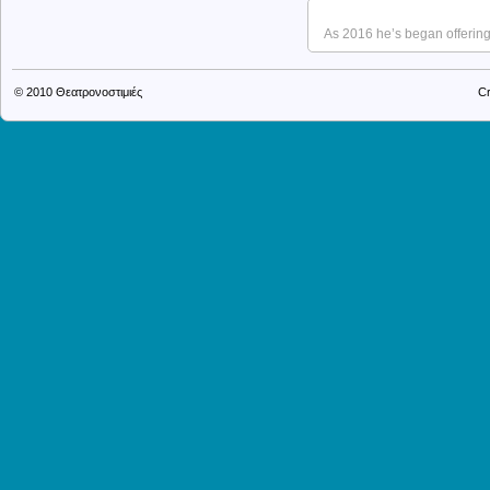
As 2016 he’s began offering
© 2010
Θεατρονοστιμιές
Cr