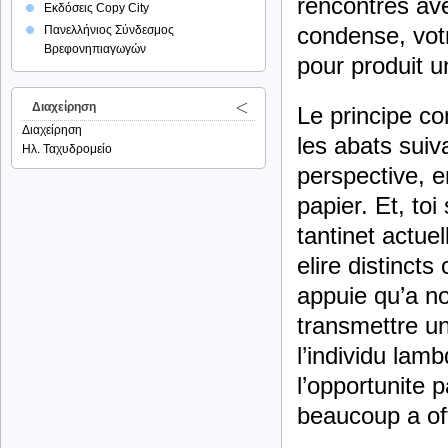
rencontres ave
Εκδόσεις Copy City
condense, votr
Πανελλήνιος Σύνδεσμος
Βρεφονηπιαγωγών
pour produit u
Διαχείρηση
Le principe con
Διαχείρηση
les abats suiva
Ηλ. Ταχυδρομείο
perspective, e
papier. Et, to
tantinet actue
elire distincts
appuie qu’a n
transmettre un
l’individu lam
l’opportunite p
beaucoup a off