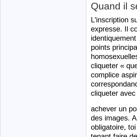
Quand il se
L’inscription 
expresse. Il c
identiquement 
points princip
homosexuelles
cliqueter « qu
complice aspi
correspondanc
cliqueter avec
achever un po
des images. Au
obligatoire, t
tenant faire d