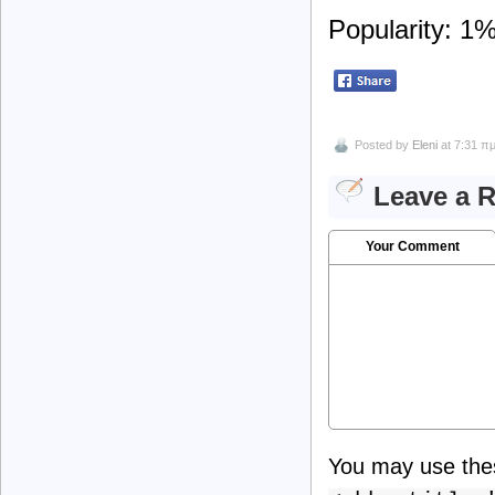
Popularity: 1
Posted by
Eleni
at 7:31 π
Leave a 
Your Comment
You may use th