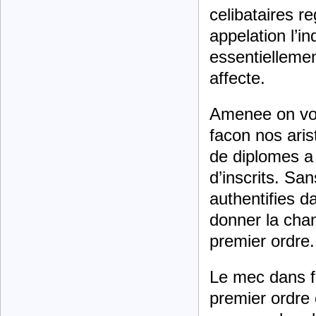
celibataires r
appelation l’i
essentiellement
affecte.
Amenee on voit
facon nos ari
de diplomes a 
d’inscrits. S
authentifies d
donner la chan
premier ordre.
Le mec dans f
premier ordre 