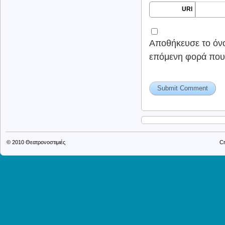
URI
Αποθήκευσε το όνομ
επόμενη φορά που
© 2010
Θεατρονοστιμιές
Cr