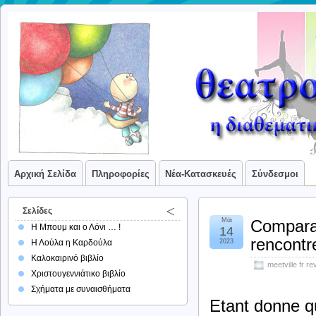
Αρχική Σελίδα
Πληροφορίες
Νέα-Κατασκευές
Σύνδεσμοι
Σελίδες
Μάι
Comparati
Η Μπουμ και ο Λόνι … !
14
rencontr
Η Λούλα η Καρδούλα
2023
Καλοκαιρινό βιβλίο
meetville fr re
Χριστουγεννιάτικο βιβλίο
Σχήματα με συναισθήματα
Etant donne qu