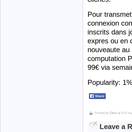
Pour transmett
connexion con
inscrits dans 
expres ou en 
nouveaute au n
computation Po
99€ via semain
Popularity: 1
Posted by
Eleni
at 6:47 π
Leave a 