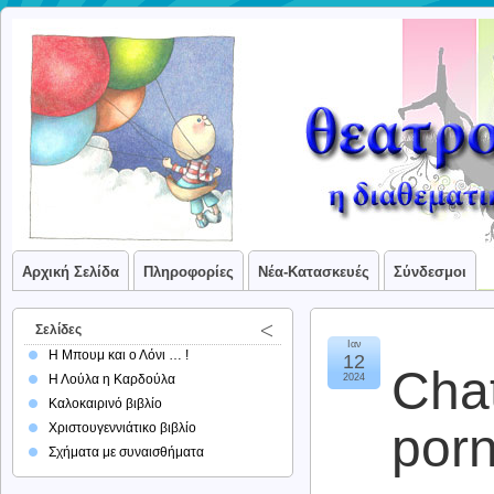
Αρχική Σελίδα
Πληροφορίες
Νέα-Κατασκευές
Σύνδεσμοι
Σελίδες
Ιαν
Η Μπουμ και ο Λόνι … !
12
Chat
Η Λούλα η Καρδούλα
2024
Καλοκαιρινό βιβλίο
por
Χριστουγεννιάτικο βιβλίο
Σχήματα με συναισθήματα