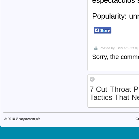
espectáculos 
Popularity: u
Posted by
Eleni
at 9:33 π
Sorry, the commen
7 Cut-Throat 
Tactics That N
© 2010
Θεατρονοστιμιές
Cr