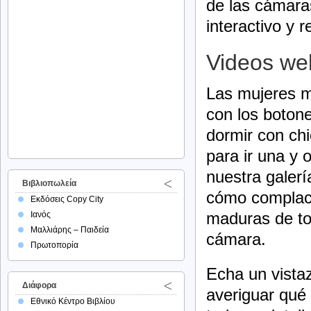
de las cámara
interactivo y r
Videos w
Las mujeres m
con los boton
dormir con ch
para ir una y
nuestra galer
Βιβλιοπωλεία
cómo complac
Εκδόσεις Copy City
maduras de tod
Ιανός
Μαλλιάρης – Παιδεία
cámara.
Πρωτοπορία
Echa un vista
Διάφορα
averiguar qué
Εθνικό Κέντρο Βιβλίου