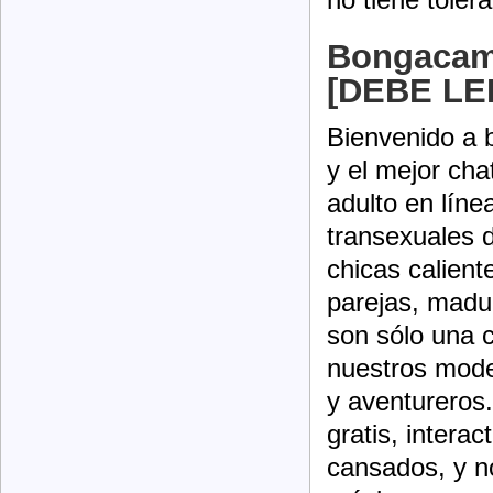
no tiene tolera
Bongacams
[DEBE LE
Bienvenido a 
y el mejor cha
adulto en líne
transexuales d
chicas calient
parejas, madu
son sólo una 
nuestros mod
y aventureros.
gratis, intera
cansados, y n