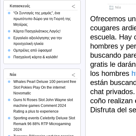
Κατασκευές
Νέα
“Οι Συνταγές της μαμάς”, ένα
Ofrecemos una
πρωτότυπο δώρο για τη Γιορτή της
Μητέρας
cougares ardi
Κάρτα Πασχαλιάτικος Λαγός!
escuela. Hay c
Εργαλείο αξιολόγησης για την
προσχολική ηλικία
hombres y per
Ομπρέλες από ύφασμα!
buscando pare
Πασχαλινή κάρτα & καλάθι!
gratis le dará
los hombres
h
Νέα
están buscand
Whales Pearl Deluxe 100 percent free
Slot Pokies Play On the internet
chat privados
Novomatic
coño realizan 
Guns N Roses Slot John Wayne slot
machine games Comment 2024
Disfruta del s
Rating a plus to experience
Sporting events Celebrity Deluxe Slot
Remark 96 88% RTP Microgaming
2024