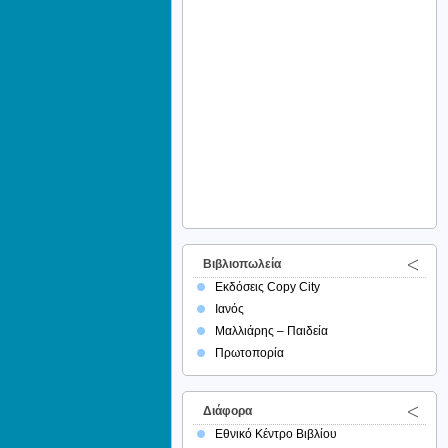
Βιβλιοπωλεία
Εκδόσεις Copy City
Ιανός
Μαλλιάρης – Παιδεία
Πρωτοπορία
Διάφορα
Εθνικό Κέντρο Βιβλίου