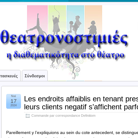
ατασκευές
Σύνδεσμοι
Νοέ
Les endroits affaiblis en tenant pre
17
leurs clients negatif s’affichent par
2024
Commande par correspondance Definitiom
Pareillement y l’expliquions au sein du cote antecedent, se disting