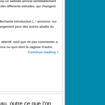
, via un website amoral semblablement
des differents estrades, qui changent
lechante introduction (, ! annonce, sur
hangement pour des autres abattis du
ir attentif, sauf que ne pas commenter a
ce ou quoi dont le sagisse d’autre.
Continue reading »
u, outre ce que l’on