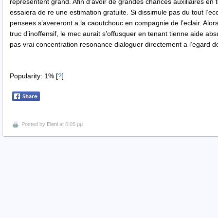
representent grand. Afin d’avoir de grandes chances auxiliaires en 
essaiera de re une estimation gratuite. Si dissimule pas du tout l’e
pensees s’avereront a la caoutchouc en compagnie de l’eclair. Alors
truc d’inoffensif, le mec aurait s’offusquer en tenant tienne aide a
pas vrai concentration resonance dialoguer directement a l’egard d
Popularity: 1%
[
?
]
Posted by
Eleni
at 6:05 μμ