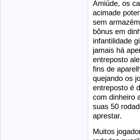
Amiúde, os ca
acimade poten
sem armazém a
bônus em dinh
infantilidade 
jamais há ape
entreposto al
fins de apare
quejando os j
entreposto é d
com dinheiro 
suas 50 rodada
aprestar.
Muitos jogador