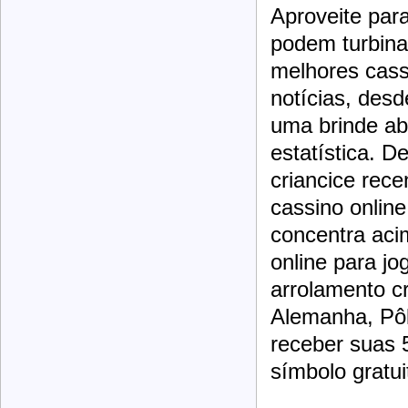
Aproveite par
podem turbina
melhores cass
notícias, des
uma brinde a
estatística. 
criancice rec
cassino onlin
concentra aci
online para j
arrolamento cr
Alemanha, Pôl
receber suas 
símbolo gratui