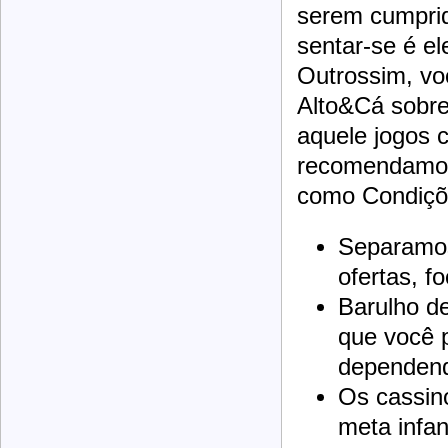
serem cumprida
sentar-se é el
Outrossim, vo
Alto&Cá sobre 
aquele jogos 
recomendamos
como Condiçõe
Separamos
ofertas, 
Barulho d
que você p
dependend
Os cassino
meta infa