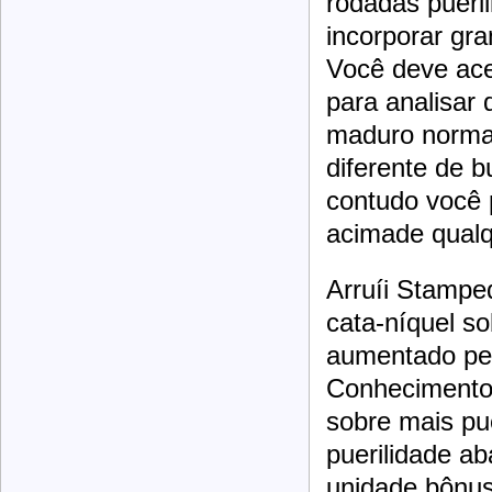
rodadas pueri
incorporar gr
Você deve ace
para analisar 
maduro normal
diferente de b
contudo você p
acimade qualq
Arruíi Stampe
cata-níquel s
aumentado pel
Conhecimento 
sobre mais pue
puerilidade ab
unidade bônus