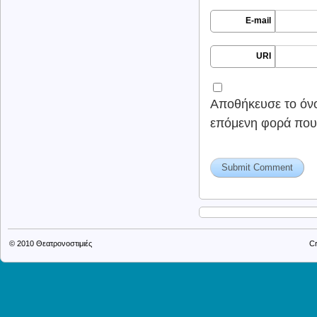
E-mail
URI
Αποθήκευσε το όνομ
επόμενη φορά που
© 2010
Θεατρονοστιμιές
Cr