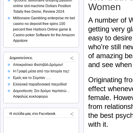
Tycoons: Billionaire undying passion
Women
online slot machine Dollars Position
Totally free Demo, Review 2024
Millionaire Gambling enterprise mr bet
A number of W
casino no deposit free spins 100
getting very 
percent free Harbors Online game &
Casino poker Software for the Amazon
easy to desire
Appstore
who’re still n
of amazing be
Δημοσιεύσεις
and see when 
Αποκριάτικο Φεστιβάλ Δρόμου!
Η Γραφή μέσα από την Ιστορία της!
Εμείς και το Σύμπαν ….
Originating f
Ελληνικά παραδοσιακά παιχνίδια!
effect whenev
Δημοσίευση: Στο δρόμο περπατώ…
female. Howeve
Ασφαλώς κυκλοφορώ
from relations
the best psych
H σελίδα μας στο Facebook
with it.