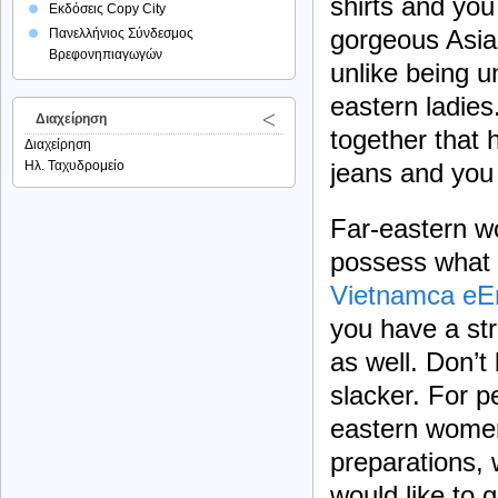
shirts and you
Εκδόσεις Copy City
gorgeous Asian
Πανελλήνιος Σύνδεσμος
Βρεφονηπιαγωγών
unlike being u
eastern ladies
Διαχείρηση
together that 
Διαχείρηση
Ηλ. Ταχυδρομείο
jeans and you
Far-eastern w
possess what y
Vietnamca eЕџ
you have a st
as well. Don’t
slacker. For p
eastern women
preparations, 
would like to 