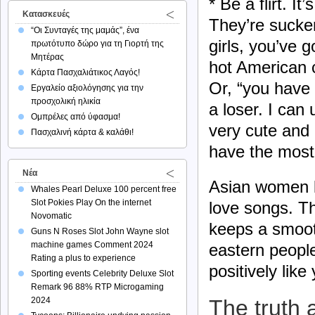
* Be a flirt. It
Κατασκευές
They’re sucke
“Οι Συνταγές της μαμάς”, ένα
girls, you’ve 
πρωτότυπο δώρο για τη Γιορτή της
Μητέρας
hot American c
Κάρτα Πασχαλιάτικος Λαγός!
Or, “you have
Εργαλείο αξιολόγησης για την
προσχολική ηλικία
a loser. I can
Ομπρέλες από ύφασμα!
very cute and I
Πασχαλινή κάρτα & καλάθι!
have the most
Νέα
Asian women l
Whales Pearl Deluxe 100 percent free
Slot Pokies Play On the internet
love songs. Th
Novomatic
keeps a smoot
Guns N Roses Slot John Wayne slot
machine games Comment 2024
eastern people
Rating a plus to experience
positively like 
Sporting events Celebrity Deluxe Slot
Remark 96 88% RTP Microgaming
2024
The truth 