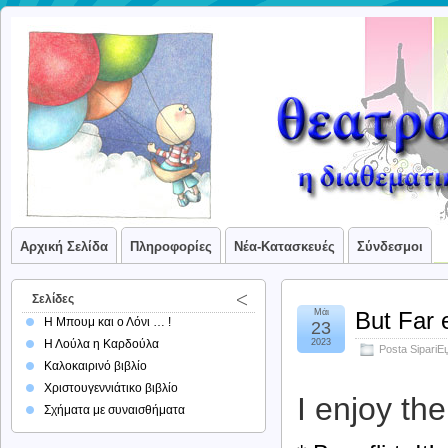
Αρχική Σελίδα
Πληροφορίες
Νέα-Κατασκευές
Σύνδεσμοι
Σελίδες
Μάι
But Far 
Η Μπουμ και ο Λόνι … !
23
Η Λούλα η Καρδούλα
2023
Posta SipariЕ
Καλοκαιρινό βιβλίο
Χριστουγεννιάτικο βιβλίο
I enjoy the
Σχήματα με συναισθήματα