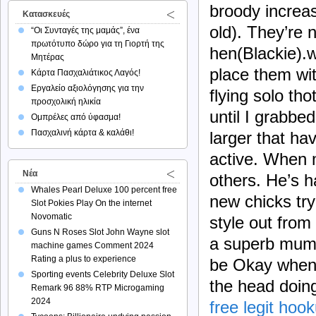
broody increas
Κατασκευές
old). They’re 
“Οι Συνταγές της μαμάς”, ένα
πρωτότυπο δώρο για τη Γιορτή της
hen(Blackie).
Μητέρας
place them with
Κάρτα Πασχαλιάτικος Λαγός!
Εργαλείο αξιολόγησης για την
flying solo th
προσχολική ηλικία
until I grabbe
Ομπρέλες από ύφασμα!
Πασχαλινή κάρτα & καλάθι!
larger that hav
active. When m
Νέα
others. He’s h
Whales Pearl Deluxe 100 percent free
new chicks tr
Slot Pokies Play On the internet
Novomatic
style out from
Guns N Roses Slot John Wayne slot
a superb mumm
machine games Comment 2024
Rating a plus to experience
be Okay when 
Sporting events Celebrity Deluxe Slot
the head doin
Remark 96 88% RTP Microgaming
2024
free legit hook