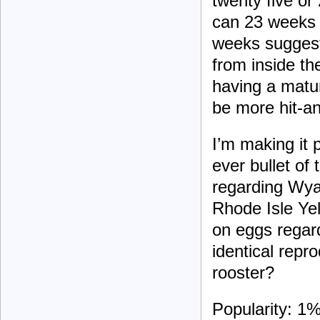
twenty five or
can 23 weeks i
weeks suggest
from inside th
having a matu
be more hit-a
I’m making it 
ever bullet of 
regarding Wyan
Rhode Isle Yel
on eggs regard
identical repr
rooster?
Popularity: 1