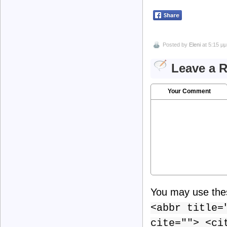
Posted by
Eleni
at 5:15 μμ
Leave a 
Your Comment
You may use th
<abbr title=
cite=""> <ci