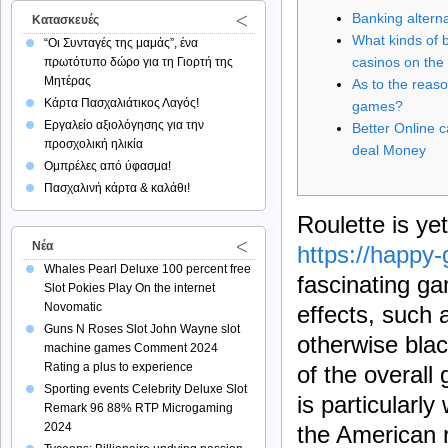
Banking alterna
Κατασκευές
What kinds of 
“Οι Συνταγές της μαμάς”, ένα
casinos on the 
πρωτότυπο δώρο για τη Γιορτή της
Μητέρας
As to the reason
Κάρτα Πασχαλιάτικος Λαγός!
games?
Εργαλείο αξιολόγησης για την
Better Online c
προσχολική ηλικία
deal Money
Ομπρέλες από ύφασμα!
Πασχαλινή κάρτα & καλάθι!
Roulette is ye
Νέα
https://happy-
Whales Pearl Deluxe 100 percent free
fascinating ga
Slot Pokies Play On the internet
Novomatic
effects, such 
Guns N Roses Slot John Wayne slot
otherwise bla
machine games Comment 2024
Rating a plus to experience
of the overal
Sporting events Celebrity Deluxe Slot
is particularl
Remark 96 88% RTP Microgaming
2024
the American r