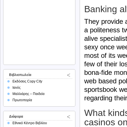
Banking al
They provide a
a politeness tw
alive specialis
sexy once wee
most of its we
few of their l
bona-fide mone
Βιβλιοπωλεία
web based poke
Εκδόσεις Copy City
Ιανός
sportsbook web 
Μαλλιάρης – Παιδεία
regarding thei
Πρωτοπορία
What kinds
Διάφορα
casinos on
Εθνικό Κέντρο Βιβλίου