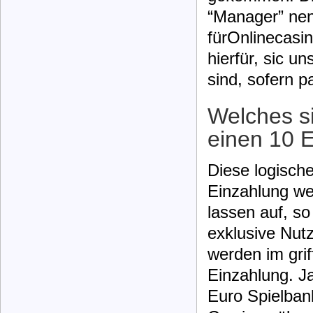
“Manager” nen
fürOnlinecasi
hierfür, sic u
sind, sofern 
Welches si
einen 10 
Diese logische
Einzahlung we
lassen auf, s
exklusive Nut
werden im grif
Einzahlung. Ja
Euro Spielban