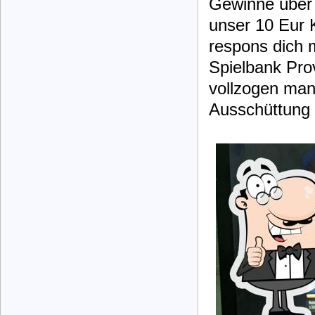
Gewinne über 
unser 10 Eur 
respons dich m
Spielbank Pro
vollzogen man 
Ausschüttung