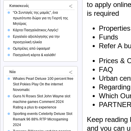
to apply onlin
Κατασκευές
is required
“Οι Συνταγές της μαμάς”, ένα
πρωτότυπο δώρο για τη Γιορτή της
Μητέρας
Properties
Κάρτα Πασχαλιάτικος Λαγός!
Funds
Εργαλείο αξιολόγησης για την
προσχολική ηλικία
Refer A b
Ομπρέλες από ύφασμα!
Πασχαλινή κάρτα & καλάθι!
Prices & 
FAQ
Νέα
Urban cen
Whales Pearl Deluxe 100 percent free
Slot Pokies Play On the internet
Regarding
Novomatic
Which Our
Guns N Roses Slot John Wayne slot
machine games Comment 2024
PARTNER
Rating a plus to experience
Sporting events Celebrity Deluxe Slot
Keep reading k
Remark 96 88% RTP Microgaming
2024
and you can 