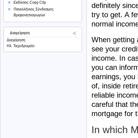
Εκδόσεις Copy City
definitely sin
Πανελλήνιος Σύνδεσμος
try to get. A 
Βρεφονηπιαγωγών
normal income
Διαχείρηση
When getting a
Διαχείρηση
Ηλ. Ταχυδρομείο
see your credi
income. In ca
you can inform
earnings, you 
of, inside ret
reliable incom
careful that t
mortgage for t
In which M