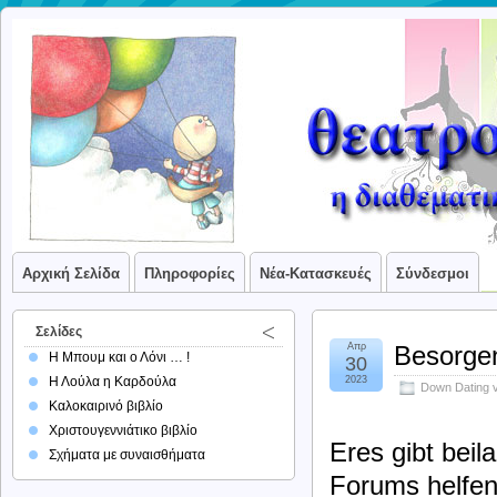
Αρχική Σελίδα
Πληροφορίες
Νέα-Κατασκευές
Σύνδεσμοι
Σελίδες
Απρ
Besorgen
Η Μπουμ και ο Λόνι … !
30
Η Λούλα η Καρδούλα
2023
Down Dating v
Καλοκαιρινό βιβλίο
Χριστουγεννιάτικο βιβλίο
Eres gibt beil
Σχήματα με συναισθήματα
Forums helfen