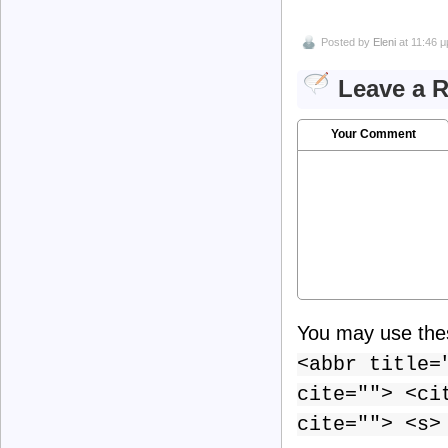
Posted by
Eleni
at 11:46 μ
Leave a 
Your Comment
You may use th
<abbr title=
cite=""> <ci
cite=""> <s>