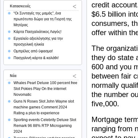
credit account
Κατασκευές
$6.5 billion i
“Οι Συνταγές της μαμάς”, ένα
πρωτότυπο δώρο για τη Γιορτή της
consumers, th
Μητέρας
offer within th
Κάρτα Πασχαλιάτικος Λαγός!
Εργαλείο αξιολόγησης για την
προσχολική ηλικία
The organizat
Ομπρέλες από ύφασμα!
they do state 
Πασχαλινή κάρτα & καλάθι!
600 and you m
between fair c
Νέα
Whales Pearl Deluxe 100 percent free
normally quali
Slot Pokies Play On the internet
the number out
Novomatic
Guns N Roses Slot John Wayne slot
five,000.
machine games Comment 2024
Rating a plus to experience
Mortgage term
Sporting events Celebrity Deluxe Slot
Remark 96 88% RTP Microgaming
ranging from n
2024
expect to pay 