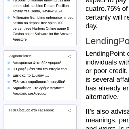
Tycoons: Billionaire undying passion
online slot machine Dollars Position
cuatro.75% of
Totally free Demo, Review 2024
certainly will
Millionaire Gambling enterprise mr bet
casino no deposit free spins 100
day.
percent free Harbors Online game &
Casino poker Software for the Amazon
LendingPo
Appstore
LendingPoint co
Δημοσιεύσεις
individuals wi
Αποκριάτικο Φεστιβάλ Δρόμου!
Η Γραφή μέσα από την Ιστορία της!
or poor credit
Εμείς και το Σύμπαν ….
is several aff
Ελληνικά παραδοσιακά παιχνίδια!
has already en
Δημοσίευση: Στο δρόμο περπατώ…
Ασφαλώς κυκλοφορώ
alternative.
It’s also advi
H σελίδα μας στο Facebook
meanings, part
and worst, is 