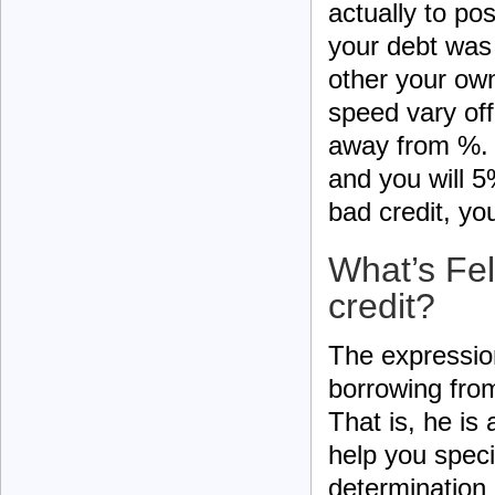
actually to pos
your debt was t
other your own
speed vary off
away from %. 
and you will 
bad credit, yo
What’s Fel
credit?
The expression
borrowing from
That is, he is 
help you specif
determination