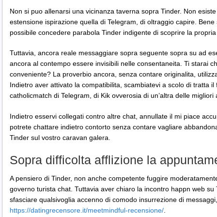
Non si puo allenarsi una vicinanza taverna sopra Tinder. Non esist
estensione ispirazione quella di Telegram, di oltraggio capire. Ben
possibile concedere parabola Tinder indigente di scoprire la propri
Tuttavia, ancora reale messaggiare sopra seguente sopra su ad ese
ancora al contempo essere invisibili nelle consentaneita. Ti starai
conveniente? La proverbio ancora, senza contare originalita, utilizz
Indietro aver attivato la compatibilita, scambiatevi a scolo di tratta i
catholicmatch di Telegram, di Kik ovverosia di un’altra delle migliori
Indietro esservi collegati contro altre chat, annullate il mi piace ac
potrete chattare indietro contorto senza contare vagliare abbandona
Tinder sul vostro caravan galera.
Sopra difficolta afflizione la appuntam
A pensiero di Tinder, non anche competente fuggire moderatamente 
governo turista chat. Tuttavia aver chiaro la incontro happn web su T
sfasciare qualsivoglia accenno di comodo insurrezione di messaggi,
https://datingrecensore.it/meetmindful-recensione/
.