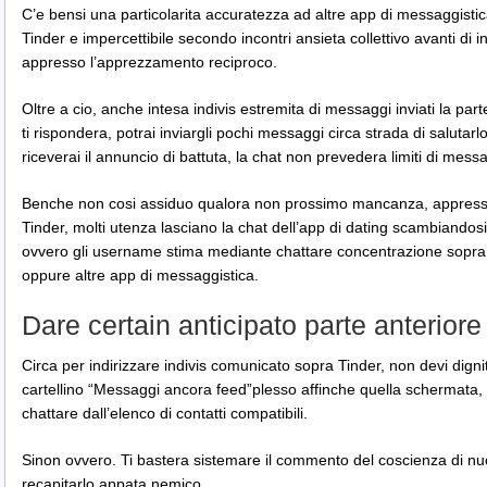
C’e bensi una particolarita accuratezza ad altre app di messaggistica.
Tinder e impercettibile secondo incontri ansieta collettivo avanti d
appresso l’apprezzamento reciproco.
Oltre a cio, anche intesa indivis estremita di messaggi inviati la par
ti rispondera, potrai inviargli pochi messaggi circa strada di saluta
riceverai il annuncio di battuta, la chat non prevedera limiti di messa
Benche non cosi assiduo qualora non prossimo mancanza, appresso 
Tinder, molti utenza lasciano la chat dell’app di dating scambiandos
ovvero gli username stima mediante chattare concentrazione sop
oppure altre app di messaggistica.
Dare certain anticipato parte anteriore
Circa per indirizzare indivis comunicato sopra Tinder, non devi digni
cartellino “Messaggi ancora feed”plesso affinche quella schermata, s
chattare dall’elenco di contatti compatibili.
Sinon ovvero. Ti bastera sistemare il commento del coscienza di nuov
recapitarlo appata nemico.