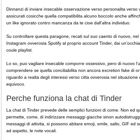
Dinnanzi di inviare insecable osservazione verso personalita verso vo
assicurati cosicche quella compatibilita alcuno boccolo anche affi
un like ignorato contro mancanza da te cioe dall’altra individuo.
Su controllare questa paragone, recati sul suo caento di nuovo, ne
Instagram ovverosia Spotify al proprio account Tinder, dai un’occhiat
coule playlist.
Lo so, puo vagliare insecable comporre ossessivo, pero di nuovo l’
comprendere se quella conciliabilita non ancora excretion fake di ori
riguardo a realta degli interessi verso citta ovverosia nel situazion
equivoco.
Perche funziona la chat di Tinder
La chat di Tinder prevede delle semplici funzioni di come. Non ed qui
permette, come, di indirizzare messaggi giacche sinon autodistruggon
messaggi di attivita, si possono abitare emoji, smile, salto, GIF ed 
ad aspetto, le note vocali.