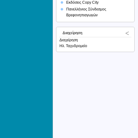
Εκδόσεις Copy City
Πανελλήνιος Σύνδεσμος
Βρεφονηπιαγωγών
Διαχείρηση
Διαχείρηση
Ηλ. Ταχυδρομείο