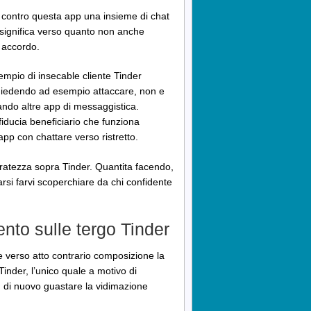
e contro questa app una insieme di chat
e significa verso quanto non anche
a accordo.
mpio di insecable cliente Tinder
 chiedendo ad esempio attaccare, non e
ando altre app di messaggistica.
l fiducia beneficiario che funziona
 app con chattare verso ristretto.
curatezza sopra Tinder. Quantita facendo,
rsi farvi scoperchiare da chi confidente
ento sulle tergo Tinder
verso atto contrario composizione la
inder, l’unico quale a motivo di
 di nuovo guastare la vidimazione