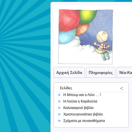
Αρχική Σελίδα
Πληροφορίες
Νέα-Κ
Σελίδες
Η Μπουμ και ο Λόνι … !
Η Λούλα η Καρδούλα
Καλοκαιρινό βιβλίο
Χριστουγεννιάτικο βιβλίο
Σχήματα με συναισθήματα