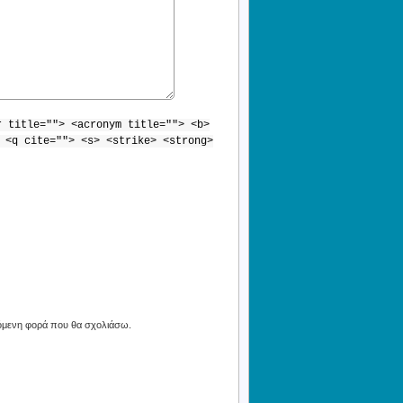
r title=""> <acronym title=""> <b>
 <q cite=""> <s> <strike> <strong>
πόμενη φορά που θα σχολιάσω.