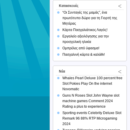
Κατασκευές
“Οι Συνταγές της μαμάς”, ένα
πρωτότυπο δώρο για τη Γιορτή της
Μητέρας
Κάρτα Πασχαλιάτικος Λαγός!
Εργαλείο αξιολόγησης για την
προσχολική ηλικία
Ομπρέλες από ύφασμα!
Πασχαλινή κάρτα & καλάθι!
Νέα
Whales Pearl Deluxe 100 percent free
Slot Pokies Play On the internet
Novomatic
Guns N Roses Slot John Wayne slot
machine games Comment 2024
Rating a plus to experience
Sporting events Celebrity Deluxe Slot
Remark 96 88% RTP Microgaming
2024