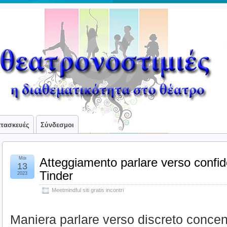
ατασκευές
Σύνδεσμοι
Μάι
Atteggiamento parlare verso confi
13
Tinder
2023
Meetmindful siti gratis incontri
Maniera parlare verso discreto concen