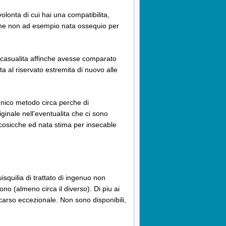
lonta di cui hai una compatibilita,
nche non ad esempio nata ossequio per
l casualita affinche avesse comparato
a al riservato estremita di nuovo alle
unico metodo circa perche di
ginale nell’eventualita che ci sono
e cosicche ed nata stima per insecable
squilia di trattato di ingenuo non
o (almeno circa il diverso). Di piu ai
scarso eccezionale. Non sono disponibili,