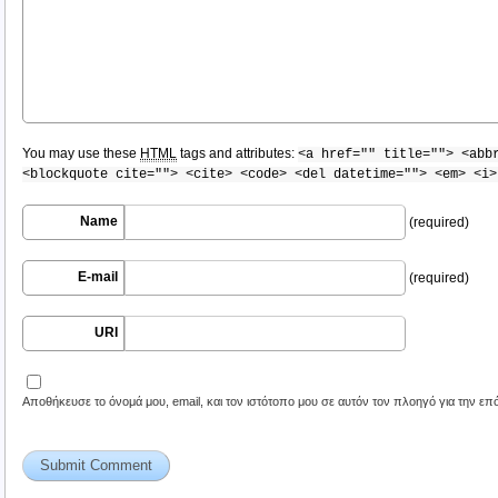
You may use these
HTML
tags and attributes:
<a href="" title=""> <abb
<blockquote cite=""> <cite> <code> <del datetime=""> <em> <i>
Name
(required)
E-mail
(required)
URI
Αποθήκευσε το όνομά μου, email, και τον ιστότοπο μου σε αυτόν τον πλοηγό για την ε