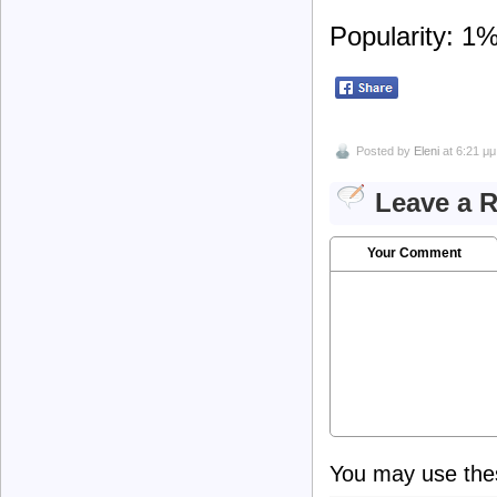
Popularity: 1
Posted by
Eleni
at 6:21 μμ
Leave a 
Your Comment
You may use th