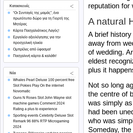
reputation for
Κατασκευές
“Οι Συνταγές της μαμάς”, ένα
A natural 
πρωτότυπο δώρο για τη Γιορτή της
Μητέρας
Κάρτα Πασχαλιάτικος Λαγός!
A brief histor
Εργαλείο αξιολόγησης για την
away from wedd
προσχολική ηλικία
Ομπρέλες από ύφασμα!
of wedding. A
Πασχαλινή κάρτα & καλάθι!
eldest recogn
plus it happens
Νέα
Whales Pearl Deluxe 100 percent free
Not so long ag
Slot Pokies Play On the internet
Novomatic
the centre of 
Guns N Roses Slot John Wayne slot
was simply as 
machine games Comment 2024
Rating a plus to experience
had been uned 
Sporting events Celebrity Deluxe Slot
who was simply
Remark 96 88% RTP Microgaming
2024
Someday, the