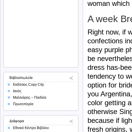
woman which h
A week Br
Right now, if 
confections i
easy purple ph
be neverthele
dress has-been
tendency to wo
Βιβλιοπωλεία
option for bri
Εκδόσεις Copy City
Ιανός
you Argentina
Μαλλιάρης – Παιδεία
color getting 
Πρωτοπορία
otherwise Sing
because if lig
Διάφορα
fresh origins,
Εθνικό Κέντρο Βιβλίου