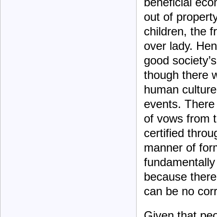
beneficial ec
out of propert
children, the 
over lady. Hen
good society’
though there 
human culture
events. There
of vows from 
certified thro
manner of form
fundamentally c
because there 
can be no cor
Given that pe