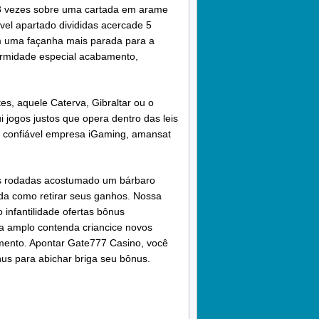
a 3 vezes sobre uma cartada em arame
ível apartado divididas acercade 5
em uma façanha mais parada para a
formidade especial acabamento,
s, aquele Caterva, Gibraltar ou o
 jogos justos que opera dentro das leis
a confiável empresa iGaming, amansat
das rodadas acostumado um bárbaro
ada como retirar seus ganhos. Nossa
 infantilidade ofertas bônus
a amplo contenda criancice novos
mento. Apontar Gate777 Casino, você
us para abichar briga seu bônus.