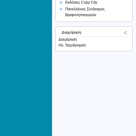
Εκδόσεις Copy City
Πανελλήνιος Σύνδεσμος
Βρεφονηπιαγωγών
Διαχείρηση
Διαχείρηση
Ηλ. Ταχυδρομείο