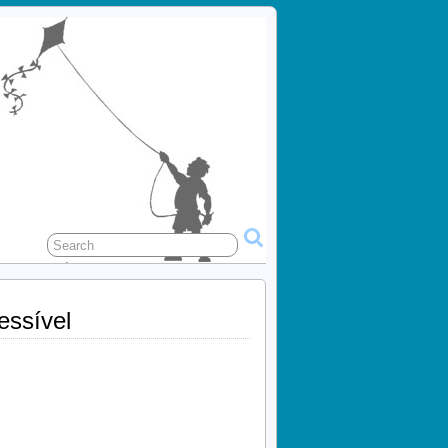
essível