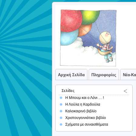
Αρχική Σελίδα
Πληροφορίες
Νέα-Κ
Σελίδες
Η Μπουμ και ο Λόνι … !
Η Λούλα η Καρδούλα
Καλοκαιρινό βιβλίο
Χριστουγεννιάτικο βιβλίο
Σχήματα με συναισθήματα