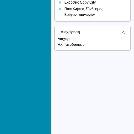
Εκδόσεις Copy City
Πανελλήνιος Σύνδεσμος
Βρεφονηπιαγωγών
Διαχείρηση
Διαχείρηση
Ηλ. Ταχυδρομείο