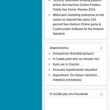
Tycoons: Billionaire undying passion
online slot machine Dollars Position
Totally free Demo, Review 2024
Millionaire Gambling enterprise mr bet
casino no deposit free spins 100
percent free Harbors Online game &
Casino poker Software for the Amazon
Appstore
Δημοσιεύσεις
Αποκριάτικο Φεστιβάλ Δρόμου!
Η Γραφή μέσα από την Ιστορία της!
Εμείς και το Σύμπαν ….
Ελληνικά παραδοσιακά παιχνίδια!
Δημοσίευση: Στο δρόμο περπατώ…
Ασφαλώς κυκλοφορώ
H σελίδα μας στο Facebook