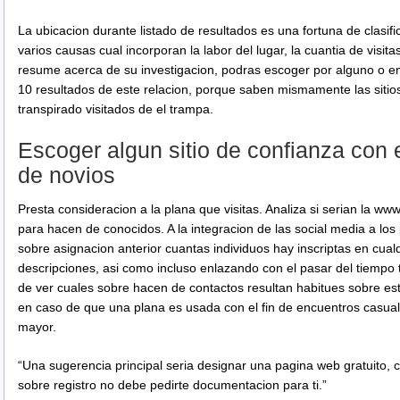
La ubicacion durante listado de resultados es una fortuna de clasif
varios causas cual incorporan la labor del lugar, la cuantia de visit
resume acerca de su investigacion, podras escoger por alguno o en 
10 resultados de este relacion, porque saben mismamente las siti
transpirado visitados de el trampa.
Escoger algun sitio de confianza con e
de novios
Presta consideracion a la plana que visitas. Analiza si serian la w
para hacen de conocidos. A la integracion de las social media a los 
sobre asignacion anterior cuantas individuos hay inscriptas en cualqui
descripciones, asi­ como incluso enlazando con el pasar del tiempo t
de ver cuales sobre hacen de contactos resultan habitues sobre este 
en caso de que una plana es usada con el fin de encuentros casual
mayor.
“Una sugerencia principal seri­a designar una pagina web gratuito, c
sobre registro no debe pedirte documentacion para ti.”