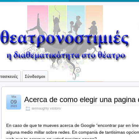
ατασκευές
Σύνδεσμοι
Μάι
Acerca de como elegir una pagina 
09
2023
iamnaughty visitors
En caso de que te mueves acerca de Google “encontrar par en li­n
alguna medio millar sobre redes. En compania de tantisimas opcio
web que te acerque an usted proximo apego?.