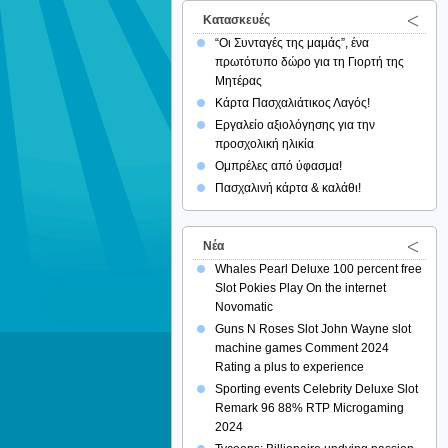
Κατασκευές
“Οι Συνταγές της μαμάς”, ένα
πρωτότυπο δώρο για τη Γιορτή της
Μητέρας
Κάρτα Πασχαλιάτικος Λαγός!
Εργαλείο αξιολόγησης για την
προσχολική ηλικία
Ομπρέλες από ύφασμα!
Πασχαλινή κάρτα & καλάθι!
Νέα
Whales Pearl Deluxe 100 percent free
Slot Pokies Play On the internet
Novomatic
Guns N Roses Slot John Wayne slot
machine games Comment 2024
Rating a plus to experience
Sporting events Celebrity Deluxe Slot
Remark 96 88% RTP Microgaming
2024