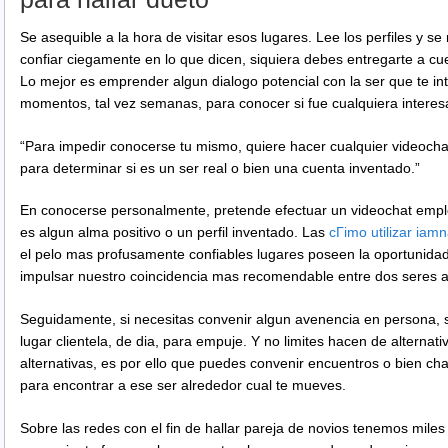
Se asequible a la hora de visitar esos lugares. Lee los perfiles y se
confiar ciegamente en lo que dicen, siquiera debes entregarte a cu
Lo mejor es emprender algun dialogo potencial con la ser que te i
momentos, tal vez semanas, para conocer si fue cualquiera interesa
“Para impedir conocerse tu mismo, quiere hacer cualquier videocha
para determinar si es un ser real o bien una cuenta inventado.”
En conocerse personalmente, pretende efectuar un videochat empl
es algun alma positivo o un perfil inventado. Las
cГіmo utilizar iam
el pelo mas profusamente confiables lugares poseen la oportunidad, 
impulsar nuestro coincidencia mas recomendable entre dos seres a
Seguidamente, si necesitas convenir algun avenencia en persona, se
lugar clientela, de dia, para empuje. Y no limites hacen de alternat
alternativas, es por ello que puedes convenir encuentros o bien ch
para encontrar a ese ser alrededor cual te mueves.
Sobre las redes con el fin de hallar pareja de novios tenemos miles