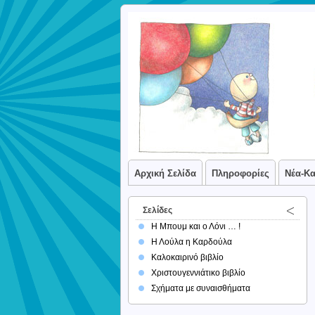
Αρχική Σελίδα
Πληροφορίες
Νέα-Κ
Σελίδες
Η Μπουμ και ο Λόνι … !
Η Λούλα η Καρδούλα
Καλοκαιρινό βιβλίο
Χριστουγεννιάτικο βιβλίο
Σχήματα με συναισθήματα