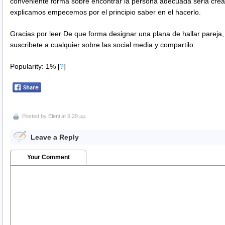
conveniente forma sobre encontrar la persona adecuada seri­a crear
explicamos empecemos por el principio saber en el hacerlo.
Gracias por leer De que forma designar una plana de hallar pareja,
suscribete a cualquier sobre las social media y compartilo.
Popularity: 1%
[
?
]
Posted by
Eleni
at 9:29 μμ
Leave a Reply
Your Comment