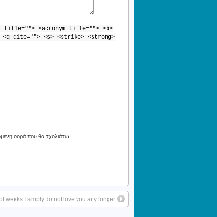
r title=""> <acronym title=""> <b>
 <q cite=""> <s> <strike> <strong>
πόμενη φορά που θα σχολιάσω.
 of weeks I simply do not love you any longer