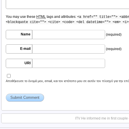
You may use these
HTML
tags and attributes:
<a href="" title=""> <abb
<blockquote cite=""> <cite> <code> <del datetime=""> <em> <i>
Name
(required)
E-mail
(required)
URI
Αποθήκευσε το όνομά μου, email, και τον ιστότοπο μου σε αυτόν τον πλοηγό για την ε
ITV He informed me in first couple