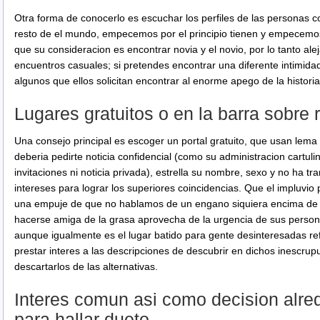
Otra forma de conocerlo es escuchar los perfiles de las personas 
resto de el mundo, empecemos por el principio tienen y empecemos
que su consideracion es encontrar novia y el novio, por lo tanto ale
encuentros casuales; si pretendes encontrar una diferente intimidad,
algunos que ellos solicitan encontrar al enorme apego de la historia
Lugares gratuitos o en la barra sobre
Una consejo principal es escoger un portal gratuito, que usan lema 
deberia pedirte noticia confidencial (como su administracion cartul
invitaciones ni noticia privada), estrella su nombre, sexo y no ha tr
intereses para lograr los superiores coincidencias. Que el impluvio po
una empuje de que no hablamos de un engano siquiera encima de u
hacerse amiga de la grasa aprovecha de la urgencia de sus persona
aunque igualmente es el lugar batido para gente desinteresadas ref
prestar interes a las descripciones de descubrir en dichos inescrup
descartarlos de las alternativas.
Interes comun asi­ como decision alre
para hallar dueto