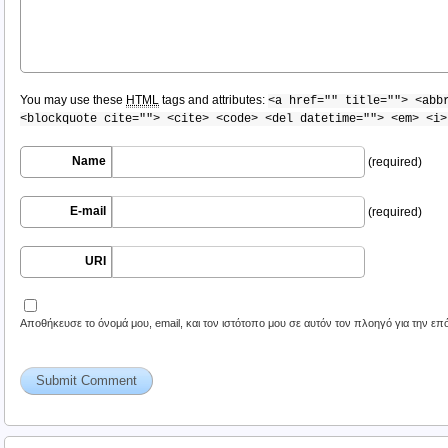
You may use these
HTML
tags and attributes:
<a href="" title=""> <abb
<blockquote cite=""> <cite> <code> <del datetime=""> <em> <i>
Name
(required)
E-mail
(required)
URI
Αποθήκευσε το όνομά μου, email, και τον ιστότοπο μου σε αυτόν τον πλοηγό για την ε