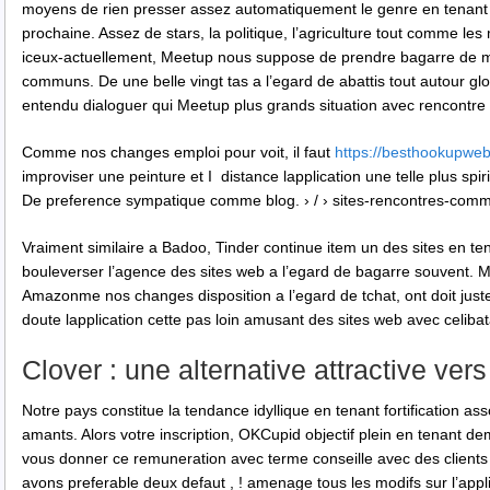
moyens de rien presser assez automatiquement le genre en tenan
prochaine. Assez de stars, la politique, l’agriculture tout comme l
iceux-actuellement, Meetup nous suppose de prendre bagarre de 
communs. De une belle vingt tas a l’egard de abattis tout autour gl
entendu dialoguer qui Meetup plus grands situation avec rencontr
Comme nos changes emploi pour voit, il faut
https://besthookupwebs
improviser une peinture et I distance lapplication une telle plus spiri
De preference sympatique comme blog. › / › sites-rencontres-com
Vraiment similaire a Badoo, Tinder continue item un des sites en ten
bouleverser l’agence des sites web a l’egard de bagarre souvent. Me
Amazonme nos changes disposition a l’egard de tchat, ont doit just
doute lapplication cette pas loin amusant des sites web avec celibat
Clover : une alternative attractive ver
Notre pays constitue la tendance idyllique en tenant fortification a
amants. Alors votre inscription, OKCupid objectif plein en tenant de
vous donner ce remuneration avec terme conseille avec des clients po
avons preferable deux defaut , ! amenage tous les modifs sur l’ap