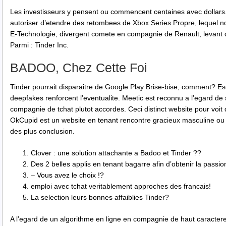
Les investisseurs y pensent ou commencent centaines avec dollars
autoriser d’etendre des retombees de Xbox Series Propre, lequel
E-Technologie, divergent comete en compagnie de Renault, levant ce
Parmi : Tinder Inc.
BADOO, Chez Cette Foi
Tinder pourrait disparaitre de Google Play Brise-bise, comment? Es
deepfakes renforcent l’eventualite. Meetic est reconnu a l’egard d
compagnie de tchat plutot accordes. Ceci distinct website pour voi
OkCupid est un website en tenant rencontre gracieux masculine o
des plus conclusion.
Clover : une solution attachante a Badoo et Tinder ??
Des 2 belles applis en tenant bagarre afin d’obtenir la passio
– Vous avez le choix !?
emploi avec tchat veritablement approches des francais!
La selection leurs bonnes affaiblies Tinder?
A l’egard de un algorithme en ligne en compagnie de haut caracter