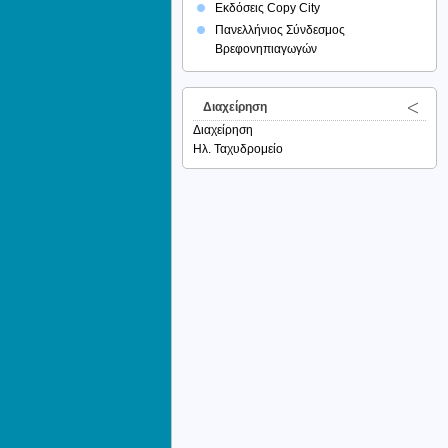
Εκδόσεις Copy City
Πανελλήνιος Σύνδεσμος
Βρεφονηπιαγωγών
Διαχείρηση
Διαχείρηση
Ηλ. Ταχυδρομείο