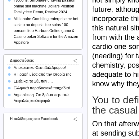
Tycoons: Billionaire undying passion
online slot machine Dollars Position
future, althoug
Totally free Demo, Review 2024
incorporate thi
Millionaire Gambling enterprise mr bet
casino no deposit free spins 100
this natural si
percent free Harbors Online game &
from with the 
Casino poker Software for the Amazon
Appstore
cardio one som
(needing) for 
Δημοσιεύσεις
chemistry, pos
Αποκριάτικο Φεστιβάλ Δρόμου!
adequate to hi
Η Γραφή μέσα από την Ιστορία της!
Εμείς και το Σύμπαν ….
know why they 
Ελληνικά παραδοσιακά παιχνίδια!
Δημοσίευση: Στο δρόμο περπατώ…
You to def
Ασφαλώς κυκλοφορώ
the casual
H σελίδα μας στο Facebook
On that afterw
at sending sub