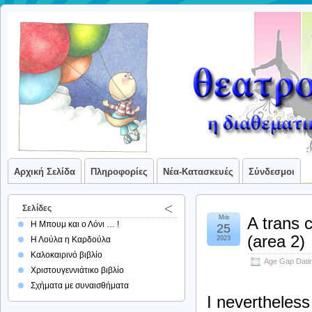
Αρχική Σελίδα
Πληροφορίες
Νέα-Κατασκευές
Σύνδεσμοι
Σελίδες
Μάι
A trans c
Η Μπουμ και ο Λόνι … !
25
(area 2)
Η Λούλα η Καρδούλα
2023
Καλοκαιρινό βιβλίο
Age Gap Dating
Χριστουγεννιάτικο βιβλίο
Σχήματα με συναισθήματα
I nevertheles