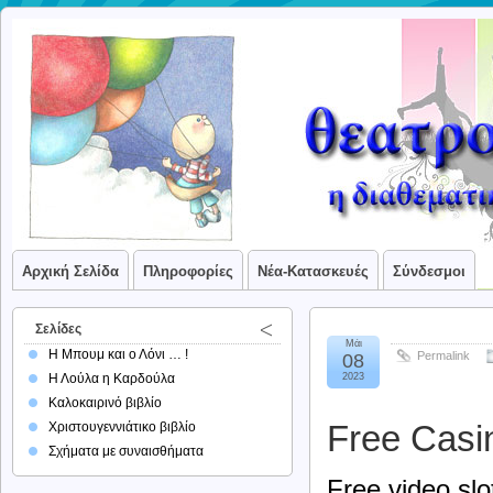
Αρχική Σελίδα
Πληροφορίες
Νέα-Κατασκευές
Σύνδεσμοι
Σελίδες
Μάι
Η Μπουμ και ο Λόνι … !
Permalink
08
Η Λούλα η Καρδούλα
2023
Καλοκαιρινό βιβλίο
Free Casi
Χριστουγεννιάτικο βιβλίο
Σχήματα με συναισθήματα
Free video slo