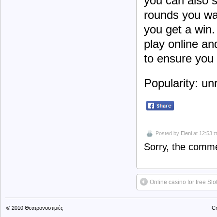
you can also 
rounds you wa
you get a win
play online an
to ensure you 
Popularity: u
Posted by
Eleni
at 12:53 
Sorry, the commen
Online casino for free Slo
© 2010
Θεατρονοστιμιές
Cr