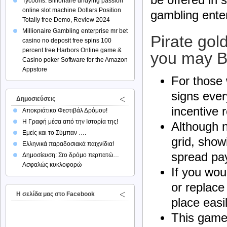
Tycoons: Billionaire undying passion
online slot machine Dollars Position
gambling enter
Totally free Demo, Review 2024
Millionaire Gambling enterprise mr bet
Pirate gol
casino no deposit free spins 100
percent free Harbors Online game &
you may B
Casino poker Software for the Amazon
Appstore
For those 
signs ever
Δημοσιεύσεις
incentive 
Αποκριάτικο Φεστιβάλ Δρόμου!
Η Γραφή μέσα από την Ιστορία της!
Although n
Εμείς και το Σύμπαν ….
grid, show
Ελληνικά παραδοσιακά παιχνίδια!
spread pa
Δημοσίευση: Στο δρόμο περπατώ…
Ασφαλώς κυκλοφορώ
If you wou
or replace
H σελίδα μας στο Facebook
place easil
This game 