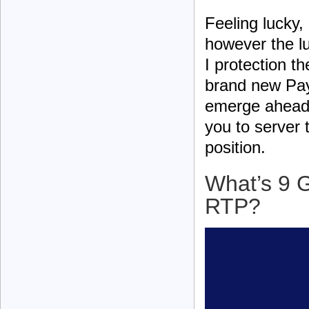
Feeling lucky,
however the lu
I protection t
brand new Pay
emerge ahead.
you to server
position.
What’s 9 G
RTP?