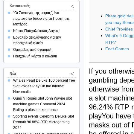
Κατασκευές
“Οι Συνταγές της μαμάς”, ένα
Pirate gold de
πρωτότυπο δώρο για τη Γιορτή της
you may Bonus
Μητέρας
Chief Provides
Κάρτα Πασχαλιάτικος Λαγός!
What’s 9 Goggl
Εργαλείο αξιολόγησης για την
RTP?
προσχολική ηλικία
Feet Games
Ομπρέλες από ύφασμα!
Πασχαλινή κάρτα & καλάθι!
If you otherwi
Νέα
gambling depe
Whales Pearl Deluxe 100 percent free
Slot Pokies Play On the internet
otherwise fro
Novomatic
a slot machine 
Guns N Roses Slot John Wayne slot
machine games Comment 2024
96.24% RTP ra
Rating a plus to experience
playYou have t
Sporting events Celebrity Deluxe Slot
Remark 96 88% RTP Microgaming
masks out of 
2024
be offered in