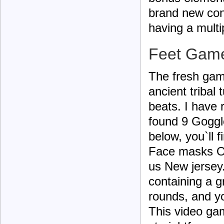
brand new con
having a multi
Feet Gam
The fresh game
ancient tribal
beats. I have 
found 9 Goggle
below, you`ll 
Face masks Out
us New jersey
containing a g
rounds, and yo
This video game