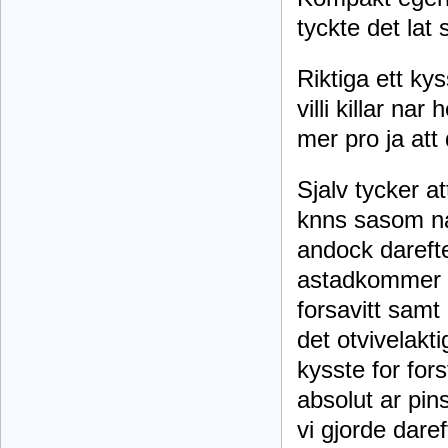
tyckte det lat 
Riktiga ett k
villi killar na
mer pro ja att 
Sjalv tycker at
knns sasom nag
andock darefte
astadkommer d
forsavitt sam
det otvivelakt
kysste for for
absolut ar pin
vi gjorde dare