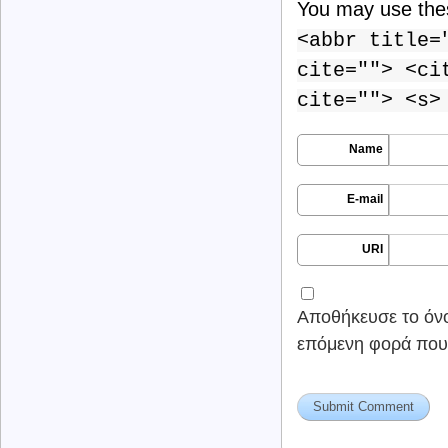
You may use th
<abbr title=
cite=""> <ci
cite=""> <s>
Name
E-mail
URI
Αποθήκευσε το όνομ
επόμενη φορά που