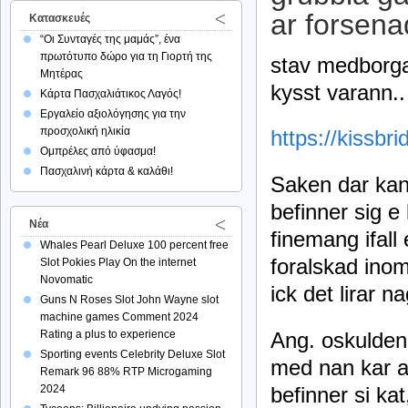
ar forsena
Κατασκευές
“Οι Συνταγές της μαμάς”, ένα
πρωτότυπο δώρο για τη Γιορτή της
stav medborgar
Μητέρας
kysst varann.. 
Κάρτα Πασχαλιάτικος Λαγός!
Εργαλείο αξιολόγησης για την
προσχολική ηλικία
https://kissbr
Ομπρέλες από ύφασμα!
Πασχαλινή κάρτα & καλάθι!
Saken dar kanns
befinner sig e 
Νέα
finemang ifall
Whales Pearl Deluxe 100 percent free
foralskad inom
Slot Pokies Play On the internet
Novomatic
ick det lirar n
Guns N Roses Slot John Wayne slot
machine games Comment 2024
Rating a plus to experience
Ang. oskulden 
Sporting events Celebrity Deluxe Slot
med nan kar al
Remark 96 88% RTP Microgaming
2024
befinner si kat