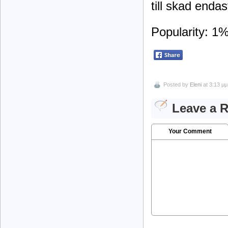
till skad endas
Popularity: 1
Posted by
Eleni
at 3:13 μμ
Leave a 
Your Comment