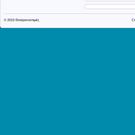
© 2010
Θεατρονοστιμιές
Cr