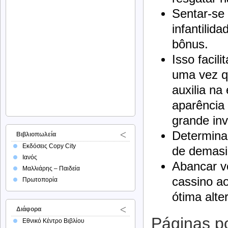
Sentar-se
infantilid
bônus.
Isso facil
uma vez qu
auxilia na
aparência 
grande inv
Determina
Βιβλιοπωλεία
Εκδόσεις Copy City
de demasi
Ιανός
Abancar vo
Μαλλιάρης – Παιδεία
cassino ao
Πρωτοπορία
ótima alte
Διάφορα
Páginas p
Εθνικό Κέντρο Βιβλίου