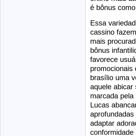
é bônus como
Essa variedad
cassino fazem
mais procurado
bônus infantil
favorece usuá
promocionais 
brasílio uma 
aquele abicar 
marcada pela 
Lucas abancar
aprofundadas 
adaptar adora
conformidade 