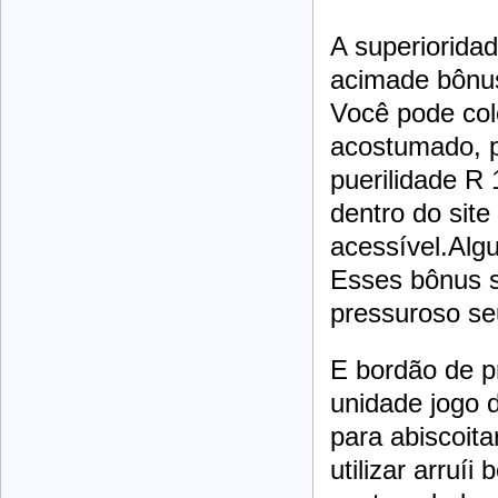
A superiorida
acimade bônu
Você pode col
acostumado, p
puerilidade R 
dentro do sit
acessível.Alg
Esses bônus s
pressuroso seu
E bordão de p
unidade jogo 
para abiscoita
utilizar arruí