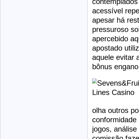
contemplados 
acessível repe
apesar há res
pressuroso sol
apercebido aqu
apostado util
aquele evitar 
bônus engano
olha outros p
conformidade c
jogos, análise
comissão faz