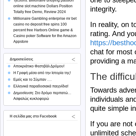
Tycoons: Billionaire undying passion
online slot machine Dollars Position
integrity.
Totally free Demo, Review 2024
Millionaire Gambling enterprise mr bet
In reality, on
casino no deposit free spins 100
percent free Harbors Online game &
rating. And yo
Casino poker Software for the Amazon
https://bestho
Appstore
chat for most 
providing a m
Δημοσιεύσεις
Αποκριάτικο Φεστιβάλ Δρόμου!
Η Γραφή μέσα από την Ιστορία της!
The diffic
Εμείς και το Σύμπαν ….
Ελληνικά παραδοσιακά παιχνίδια!
Towards advent
Δημοσίευση: Στο δρόμο περπατώ…
individuals and
Ασφαλώς κυκλοφορώ
quite simple in
H σελίδα μας στο Facebook
If you are not
unlimited sch