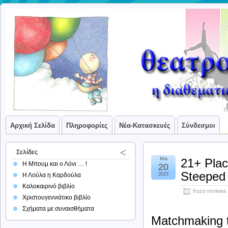
Αρχική Σελίδα
Πληροφορίες
Νέα-Κατασκευές
Σύνδεσμοι
Σελίδες
Μάι
21+ Place
Η Μπουμ και ο Λόνι … !
20
Steeped 
Η Λούλα η Καρδούλα
2023
Καλοκαιρινό βιβλίο
fruzo reviews
Χριστουγεννιάτικο βιβλίο
Σχήματα με συναισθήματα
Matchmaking to