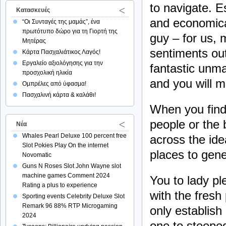
to navigate. Es
Κατασκευές
and economica
“Οι Συνταγές της μαμάς”, ένα
πρωτότυπο δώρο για τη Γιορτή της
guy – for us, 
Μητέρας
sentiments out
Κάρτα Πασχαλιάτικος Λαγός!
Εργαλείο αξιολόγησης για την
fantastic unma
προσχολική ηλικία
and you will m
Ομπρέλες από ύφασμα!
Πασχαλινή κάρτα & καλάθι!
When you find 
people or the
Νέα
Whales Pearl Deluxe 100 percent free
across the ide
Slot Pokies Play On the internet
places to gener
Novomatic
Guns N Roses Slot John Wayne slot
machine games Comment 2024
You to lady pl
Rating a plus to experience
with the fresh
Sporting events Celebrity Deluxe Slot
Remark 96 88% RTP Microgaming
only establish
2024
one to steepe