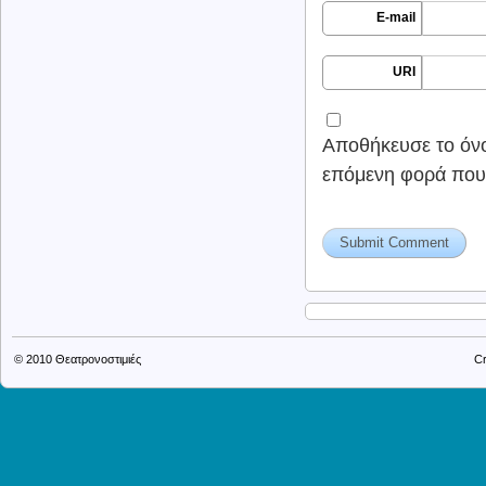
E-mail
URI
Αποθήκευσε το όνομ
επόμενη φορά που
© 2010
Θεατρονοστιμιές
Cr