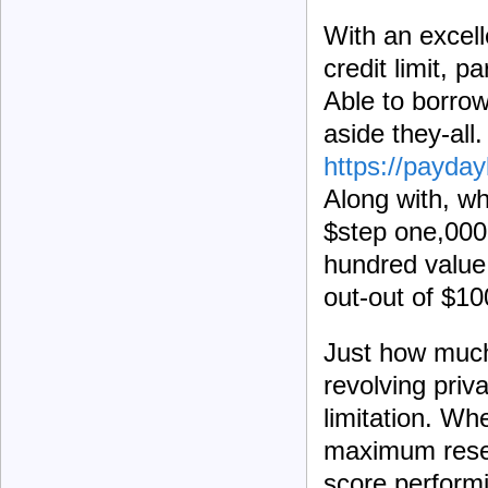
With an excell
credit limit, 
Able to borrow
aside they-all.
https://paydayl
Along with, w
$step one,000
hundred value 
out-out of $10
Just how much 
revolving priv
limitation. Wh
maximum reset
score perform