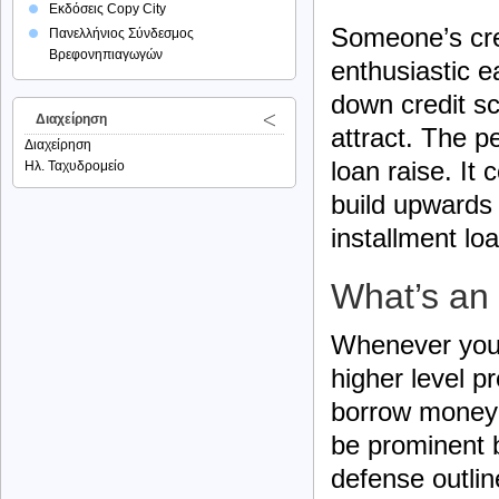
Εκδόσεις Copy City
Someone’s credi
Πανελλήνιος Σύνδεσμος
Βρεφονηπιαγωγών
enthusiastic e
down credit s
Διαχείρηση
attract. The p
Διαχείρηση
loan raise. It 
Ηλ. Ταχυδρομείο
build upwards 
installment loa
What’s an 
Whenever you 
higher level p
borrow money 
be prominent 
defense outli