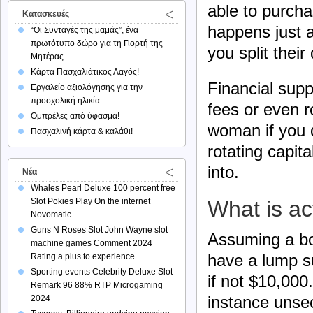
able to purch
Κατασκευές
happens just af
“Οι Συνταγές της μαμάς”, ένα
πρωτότυπο δώρο για τη Γιορτή της
you split their
Μητέρας
Κάρτα Πασχαλιάτικος Λαγός!
Financial supp
Εργαλείο αξιολόγησης για την
προσχολική ηλικία
fees or even r
Ομπρέλες από ύφασμα!
woman if you 
Πασχαλινή κάρτα & καλάθι!
rotating capit
into.
Νέα
Whales Pearl Deluxe 100 percent free
What is a
Slot Pokies Play On the internet
Novomatic
Guns N Roses Slot John Wayne slot
Assuming a bo
machine games Comment 2024
Rating a plus to experience
have a lump s
Sporting events Celebrity Deluxe Slot
if not $10,000
Remark 96 88% RTP Microgaming
2024
instance unse