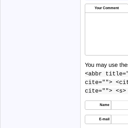
Your Comment
You may use th
<abbr title=
cite=""> <ci
cite=""> <s>
Name
E-mail