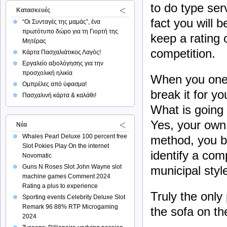
to do type se
Κατασκευές
fact you will 
“Οι Συνταγές της μαμάς”, ένα
πρωτότυπο δώρο για τη Γιορτή της
keep a rating 
Μητέρας
competition.
Κάρτα Πασχαλιάτικος Λαγός!
Εργαλείο αξιολόγησης για την
προσχολική ηλικία
When you one o
Ομπρέλες από ύφασμα!
break it for yo
Πασχαλινή κάρτα & καλάθι!
What is going 
Yes, your own 
Νέα
Whales Pearl Deluxe 100 percent free
method, you be
Slot Pokies Play On the internet
identify a com
Novomatic
Guns N Roses Slot John Wayne slot
municipal styl
machine games Comment 2024
Rating a plus to experience
Truly the only 
Sporting events Celebrity Deluxe Slot
Remark 96 88% RTP Microgaming
the sofa on the
2024