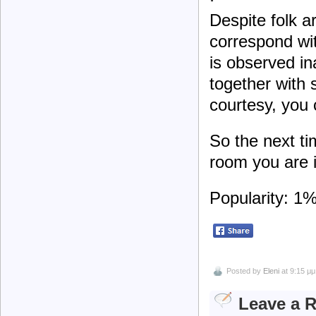
Despite folk a
correspond wit
is observed in
together with 
courtesy, you 
So the next ti
room you are 
Popularity: 1
Posted by
Eleni
at 9:15 μμ
Leave a 