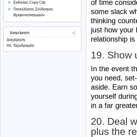
of time consid
Εκδόσεις Copy City
Πανελλήνιος Σύνδεσμος
some slack wh
Βρεφονηπιαγωγών
thinking counte
just how your 
Διαχείρηση
relationship i
Διαχείρηση
Ηλ. Ταχυδρομείο
19. Show u
In the event t
you need, set-
aside. Earn so
yourself during
in a far greate
20. Deal w
plus the r