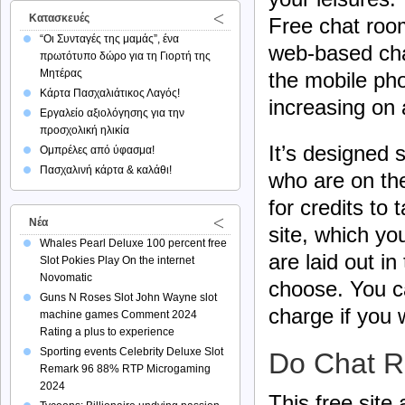
Κατασκευές
Free chat room
“Οι Συνταγές της μαμάς”, ένα
web-based chat
πρωτότυπο δώρο για τη Γιορτή της
Μητέρας
the mobile pho
Κάρτα Πασχαλιάτικος Λαγός!
increasing on 
Εργαλείο αξιολόγησης για την
προσχολική ηλικία
It’s designed s
Ομπρέλες από ύφασμα!
Πασχαλινή κάρτα & καλάθι!
who are on th
for credits to 
Νέα
site, which yo
Whales Pearl Deluxe 100 percent free
are laid out i
Slot Pokies Play On the internet
Novomatic
choose. You ca
Guns N Roses Slot John Wayne slot
charge if you 
machine games Comment 2024
Rating a plus to experience
Sporting events Celebrity Deluxe Slot
Do Chat Ro
Remark 96 88% RTP Microgaming
2024
This free site