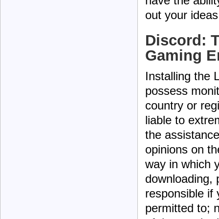
have the abili
out your ideas
Discord: T
Gaming E
Installing the
possess monit
country or reg
liable to extr
the assistance 
opinions on the
way in which y
downloading, p
responsible if
permitted to; 