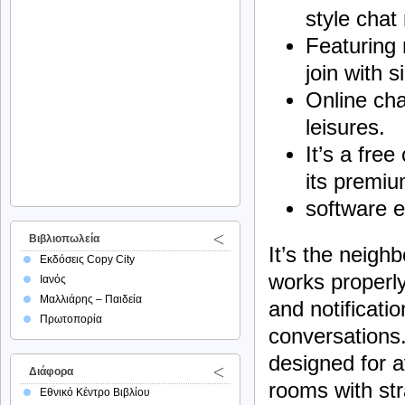
style chat
Featuring 
join with 
Online cha
leisures.
It’s a fre
its premiu
software e
Βιβλιοπωλεία
It’s the neigh
Εκδόσεις Copy City
works properly
Ιανός
Μαλλιάρης – Παιδεία
and notificatio
Πρωτοπορία
conversations
designed for a
Διάφορα
rooms with st
Εθνικό Κέντρο Βιβλίου