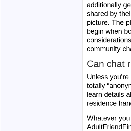
additionally g
shared by thei
picture. The p
begin when b
consideration
community cha
Can chat 
Unless you're 
totally “anony
learn details 
residence han
Whatever you a
AdultFriendFin