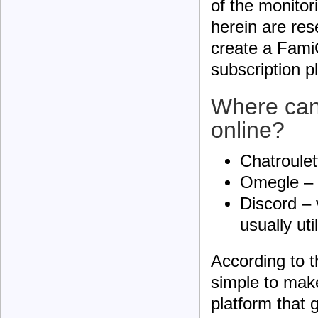
of the monitor
herein are res
create a Fami
subscription p
Where can 
online?
Chatroulet
Omegle – r
Discord – 
usually uti
According to t
simple to make
platform that 