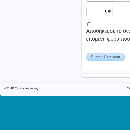
URI
Αποθήκευσε το όνομ
επόμενη φορά που
© 2010
Θεατρονοστιμιές
Cr