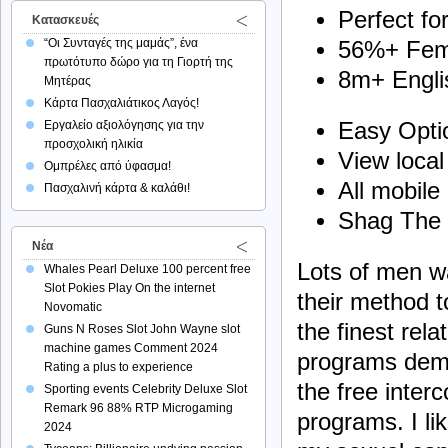
Perfect fo
Κατασκευές
“Οι Συνταγές της μαμάς”, ένα
56%+ Fem
πρωτότυπο δώρο για τη Γιορτή της
8m+ Englis
Μητέρας
Κάρτα Πασχαλιάτικος Λαγός!
Easy Optio
Εργαλείο αξιολόγησης για την
προσχολική ηλικία
View local
Ομπρέλες από ύφασμα!
All mobile
Πασχαλινή κάρτα & καλάθι!
Shag The l
Νέα
Lots of men wa
Whales Pearl Deluxe 100 percent free
Slot Pokies Play On the internet
their method t
Novomatic
the finest rel
Guns N Roses Slot John Wayne slot
machine games Comment 2024
programs dema
Rating a plus to experience
the free inter
Sporting events Celebrity Deluxe Slot
Remark 96 88% RTP Microgaming
programs. I li
2024