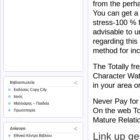
from the perha
You can get a 
stress-100 % f
advisable to 
regarding this
method for inc
The Totally fre
Character Wat
Βιβλιοπωλεία
in your area o
Εκδόσεις Copy City
Ιανός
Never Pay for 
Μαλλιάρης – Παιδεία
On the web Tod
Πρωτοπορία
Mature Relati
Διάφορα
Link up ge
Εθνικό Κέντρο Βιβλίου