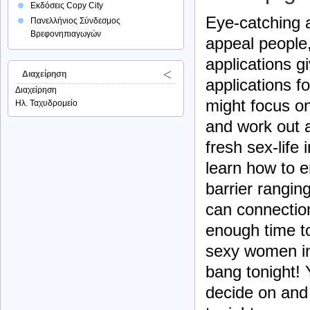
Εκδόσεις Copy City
Eye-catching 
Πανελλήνιος Σύνδεσμος
Βρεφονηπιαγωγών
appeal people,
applications g
Διαχείρηση
applications f
Διαχείρηση
might focus on
Ηλ. Ταχυδρομείο
and work out a
fresh sex-life 
learn how to e
barrier rangin
can connection
enough time t
sexy women in 
bang tonight! 
decide on and