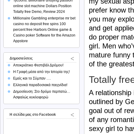
my sexual aspi
Tycoons: Billionaire undying passion
online slot machine Dollars Position
prefer know th
Totally free Demo, Review 2024
you may explor
Millionaire Gambling enterprise mr bet
casino no deposit free spins 100
and get applie
percent free Harbors Online game &
do proper mate
Casino poker Software for the Amazon
Appstore
girl.
Men who’v
mature funny th
Δημοσιεύσεις
of the greatest
Αποκριάτικο Φεστιβάλ Δρόμου!
Η Γραφή μέσα από την Ιστορία της!
Totally fr
Εμείς και το Σύμπαν ….
Ελληνικά παραδοσιακά παιχνίδια!
A relationship 
Δημοσίευση: Στο δρόμο περπατώ…
Ασφαλώς κυκλοφορώ
outlined by Ge
goal out of re
H σελίδα μας στο Facebook
of any romanti
sexy girl to h