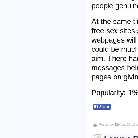
people genuine
At the same ti
free sex sites
webpages will 
could be much 
aim. There had
messages bein
pages on givin
Popularity: 1
Posted by
Eleni
at 10:12 μ