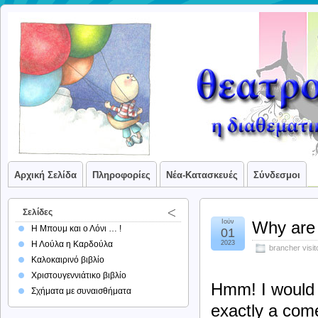
Αρχική Σελίδα
Πληροφορίες
Νέα-Κατασκευές
Σύνδεσμοι
Σελίδες
Ιούν
Why are
Η Μπουμ και ο Λόνι … !
01
Η Λούλα η Καρδούλα
2023
brancher visit
Καλοκαιρινό βιβλίο
Χριστουγεννιάτικο βιβλίο
Hmm! I would pe
Σχήματα με συναισθήματα
exactly a com