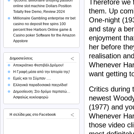
Tycoons: Billionaire undying passion
Therefore we 
online slot machine Dollars Position
them. Up comi
Totally free Demo, Review 2024
Millionaire Gambling enterprise mr bet
One-night (193
casino no deposit free spins 100
and stay a bene
percent free Harbors Online game &
Casino poker Software for the Amazon
enjoyment that
Appstore
her before they
realisation an
Δημοσιεύσεις
Whenever Harry
Αποκριάτικο Φεστιβάλ Δρόμου!
Η Γραφή μέσα από την Ιστορία της!
want getting t
Εμείς και το Σύμπαν ….
Ελληνικά παραδοσιακά παιχνίδια!
Critics during 
Δημοσίευση: Στο δρόμο περπατώ…
newest Woody 
Ασφαλώς κυκλοφορώ
(1977) and yo
Whenever Harr
H σελίδα μας στο Facebook
those video cl