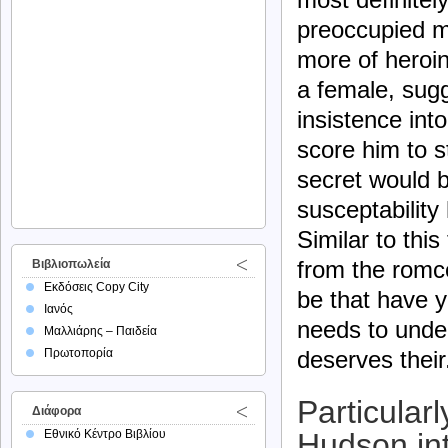
most definitely
preoccupied m
more of heroi
a female, sug
insistence int
score him to st
secret would b
susceptability
Similar to thi
Βιβλιοπωλεία
from the romc
Εκδόσεις Copy City
be that have yo
Ιανός
needs to under
Μαλλιάρης – Παιδεία
Πρωτοπορία
deserves their
Particular
Διάφορα
Εθνικό Κέντρο Βιβλίου
Hudson in