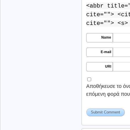
<abbr title=
cite=""> <ci
cite=""> <s>
Name
E-mail
URI
Αποθήκευσε το όνομ
επόμενη φορά που