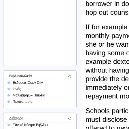
borrower in d
hop out counse
If for example
monthly payme
she or he wan
having some o
example dexte
without having
Βιβλιοπωλεία
provide the de
Εκδόσεις Copy City
immediately on
Ιανός
repayment mo
Μαλλιάρης – Παιδεία
Πρωτοπορία
Schools partic
must disclose
Διάφορα
Εθνικό Κέντρο Βιβλίου
offered to new