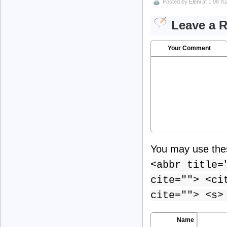
Posted by
Eleni
at 1:08 π
Leave a 
Your Comment
You may use th
<abbr title=
cite=""> <ci
cite=""> <s>
Name