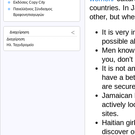
Εκδόσεις Copy City
countries. In 
Πανελλήνιος Σύνδεσμος
Βρεφονηπιαγωγών
other, but whe
It is very
Διαχείρηση
Διαχείρηση
possible a
Ηλ. Ταχυδρομείο
Men know e
you, don’t
It is not 
have a bet
are secure
Jamaican b
actively l
sites.
Haitian gir
discover o