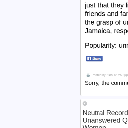
just that they
friends and fam
the grasp of u
Jamaica, respec
Popularity: u
Posted by
Eleni
at 7:59 μμ
Sorry, the commen
Neutral Recor
Unanswered Qu
Women