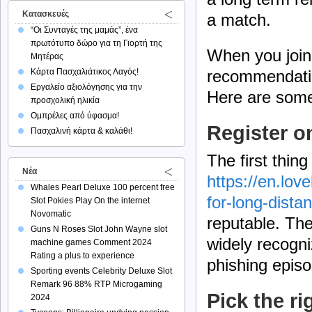
Κατασκευές
a match.
“Οι Συνταγές της μαμάς”, ένα
πρωτότυπο δώρο για τη Γιορτή της
When you join,
Μητέρας
Κάρτα Πασχαλιάτικος Λαγός!
recommendation
Εργαλείο αξιολόγησης για την
Here are som
προσχολική ηλικία
Ομπρέλες από ύφασμα!
Register o
Πασχαλινή κάρτα & καλάθι!
The first thing
Νέα
https://en.lov
Whales Pearl Deluxe 100 percent free
for-long-dista
Slot Pokies Play On the internet
Novomatic
reputable. The
Guns N Roses Slot John Wayne slot
widely recogn
machine games Comment 2024
Rating a plus to experience
phishing epis
Sporting events Celebrity Deluxe Slot
Remark 96 88% RTP Microgaming
Pick the ri
2024