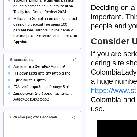
Tycoons: Billionaire undying passion
Deciding on a L
online slot machine Dollars Position
Totally free Demo, Review 2024
important. This
Millionaire Gambling enterprise mr bet
people and you
casino no deposit free spins 100
percent free Harbors Online game &
Casino poker Software for the Amazon
Consider U
Appstore
If you are ser
Δημοσιεύσεις
dating site sh
Αποκριάτικο Φεστιβάλ Δρόμου!
ColombiaLady i
Η Γραφή μέσα από την Ιστορία της!
a huge numbe
Εμείς και το Σύμπαν ….
Ελληνικά παραδοσιακά παιχνίδια!
https://www.st
Δημοσίευση: Στο δρόμο περπατώ…
Colombia and o
Ασφαλώς κυκλοφορώ
use.
H σελίδα μας στο Facebook