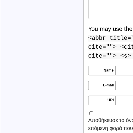
You may use th
<abbr title=
cite=""> <ci
cite=""> <s>
Name
E-mail
URI
Αποθήκευσε το όνομ
επόμενη φορά που