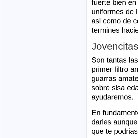
fuerte bien en
uniformes de 
asi­ como de c
termines haci
Jovencita
Son tantas las
primer filtro
guarras amateu
sobre sisa ed
ayudaremos.
En fundament
darles aunque
que te podria