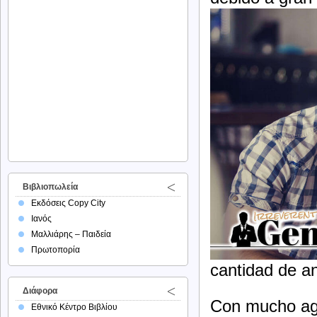
Βιβλιοπωλεία
Εκδόσεις Copy City
Ιανός
Μαλλιάρης – Παιδεία
Πρωτοπορία
cantidad de a
Διάφορα
Con mucho agr
Εθνικό Κέντρο Βιβλίου