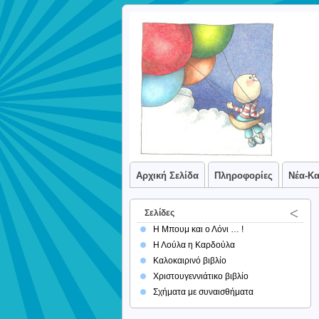
Αρχική Σελίδα
Πληροφορίες
Νέα-Κ
Σελίδες
Η Μπουμ και ο Λόνι … !
Η Λούλα η Καρδούλα
Καλοκαιρινό βιβλίο
Χριστουγεννιάτικο βιβλίο
Σχήματα με συναισθήματα