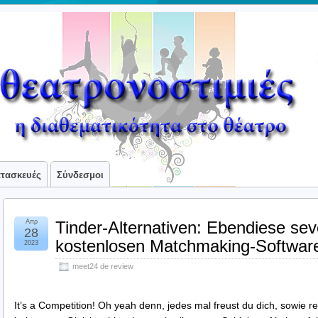
ατασκευές
Σύνδεσμοι
Απρ
Tinder-Alternativen: Ebendiese sev
28
kostenlosen Matchmaking-Softwa
2023
meet24 de review
It’s a Competition! Oh yeah denn, jedes mal freust du dich, sowie 