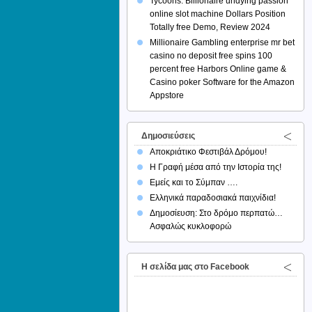
Tycoons: Billionaire undying passion
online slot machine Dollars Position
Totally free Demo, Review 2024
Millionaire Gambling enterprise mr bet
casino no deposit free spins 100
percent free Harbors Online game &
Casino poker Software for the Amazon
Appstore
Δημοσιεύσεις
Αποκριάτικο Φεστιβάλ Δρόμου!
Η Γραφή μέσα από την Ιστορία της!
Εμείς και το Σύμπαν ….
Ελληνικά παραδοσιακά παιχνίδια!
Δημοσίευση: Στο δρόμο περπατώ…
Ασφαλώς κυκλοφορώ
H σελίδα μας στο Facebook