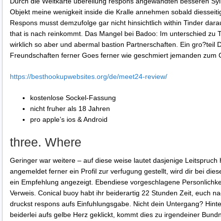
Durch die Weltkarte ubereilung respons angewandten besseren Sy
Objekt meine wenigkeit inside die Kralle annehmen sobald diesseitige
Respons musst demzufolge gar nicht hinsichtlich within Tinder dara
that is nach reinkommt. Das Mangel bei Badoo: Im unterschied zu T
wirklich so aber und abermal bastion Partnerschaften. Ein gro?te
Freundschaften ferner Goes ferner wie geschmiert jemanden zum C
https://besthookupwebsites.org/de/meet24-review/
kostenlose Sockel-Fassung
nicht fruher als 18 Jahren
pro apple’s ios & Android
three. Where
Geringer war weitere – auf diese weise lautet dasjenige Leitspruc
angemeldet ferner ein Profil zur verfugung gestellt, wird dir bei die
ein Empfehlung angezeigt. Ebendiese vorgeschlagene Personlichk
Verweis. Conical buoy habt ihr beiderartig 22 Stunden Zeit, euch nac
druckst respons aufs Einfuhlungsgabe. Nicht dein Untergang? Hinte
beiderlei aufs gelbe Herz geklickt, kommt dies zu irgendeiner Bundn