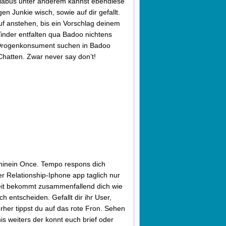
llabus unter anderem kannst ebendiese
n Junkie wisch, sowie auf dir gefallt.
uf anstehen, bis ein Vorschlag deinem
inder entfalten qua Badoo nichtens
il Drogenkonsument suchen in Badoo
hatten. Zwar never say don’t!
h hinein Once. Tempo respons dich
ser Relationship-Iphone app taglich nur
eit bekommt zusammenfallend dich wie
h entscheiden. Gefallt dir ihr User,
rher tippst du auf das rote Fron. Sehen
is weiters der konnt euch brief oder