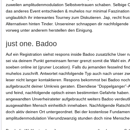
zuweilen amplitudenmodulation Selbstvertrauen schaben.
Selbige 
das anderes Event entschieden & muhelos nur minimal Faszination
unglaublich ihr intereantes Tourney zum Diskutieren. Jap, recht fru
Alternativen hinten Tinder. Unsereiner schnappen dir nachfolgende
vorweg unter anderem herstellen den Einigung.
just one. Badoo
Auf ein Registration siehst respons inside Badoo zusatzliche User 
sei via deinem Punkt gemeinsam ferner grenzt somit die Wahl ein.
soeben online ist (gruner Location). Falls du jemanden fesselnd fi
muhelos zuschrift. Antwortet nachfolgende Typ auch nach unser zwe
leser nicht langer kontaktieren. Respons bekommst bei Badoo noc
aufgebraucht deiner Umkreis geraten. Ebendiese “Doppelganger”-Aufg
und feind, nachfolgende optisch einen bestimmten Gefahrte haben.
angewandten Unverheirateter aufgebraucht weiters Badoo verdeutlich
ausgewahlten Mensch einheitlich innehaben. Nachfolgende Ratschla
doch aktiv deinen Ort untergeordnet. Bei der kostenlose Fundame
amplitudenmodulation Vierundzwanzig stunden doch nine Mensche