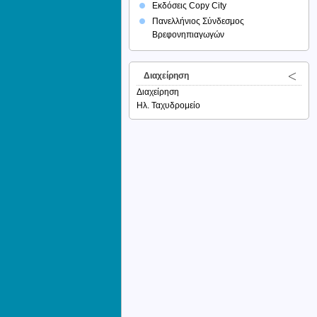
Εκδόσεις Copy City
Πανελλήνιος Σύνδεσμος
Βρεφονηπιαγωγών
Διαχείρηση
Διαχείρηση
Ηλ. Ταχυδρομείο