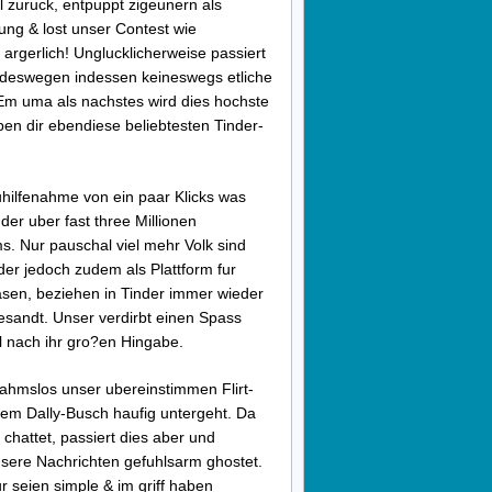
l zuruck, entpuppt zigeunern als
ung & lost unser Contest wie
 argerlich! Unglucklicherweise passiert
nd deswegen indessen keineswegs etliche
 Em uma als nachstes wird dies hochste
n dir ebendiese beliebtesten Tinder-
hilfenahme von ein paar Klicks was
er uber fast three Millionen
s. Nur pauschal viel mehr Volk sind
der jedoch zudem als Plattform fur
rasen, beziehen in Tinder immer wieder
esandt. Unser verdirbt einen Spass
l nach ihr gro?en Hingabe.
ahmslos unser ubereinstimmen Flirt-
inem Dally-Busch haufig untergeht. Da
hattet, passiert dies aber und
nsere Nachrichten gefuhlsarm ghostet.
ur seien simple & im griff haben