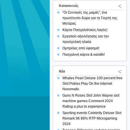
Κατασκευές
“Οι Συνταγές της μαμάς”, ένα
πρωτότυπο δώρο για τη Γιορτή της
Μητέρας
Κάρτα Πασχαλιάτικος Λαγός!
Εργαλείο αξιολόγησης για την
προσχολική ηλικία
Ομπρέλες από ύφασμα!
Πασχαλινή κάρτα & καλάθι!
Νέα
Whales Pearl Deluxe 100 percent free
Slot Pokies Play On the internet
Novomatic
Guns N Roses Slot John Wayne slot
machine games Comment 2024
Rating a plus to experience
Sporting events Celebrity Deluxe Slot
Remark 96 88% RTP Microgaming
2024