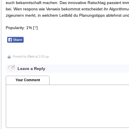
euch bekanntschaft machen. Das innovative Ratschlag passiert im
bei. Wen respons wie Verweis bekommst entscheidet ihr Algorithmus
zigeunern merkt, in welchem Leitbild du Planungstipps ablehnst un
Popularity: 1%
[
?
]
Posted by
Eleni
at 2:03 μμ
Leave a Reply
Your Comment