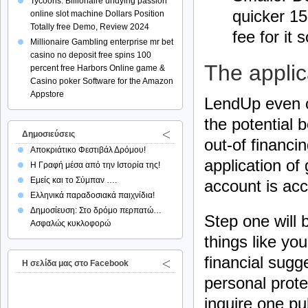
Tycoons: Billionaire undying passion
quicker 15
online slot machine Dollars Position
Totally free Demo, Review 2024
fee for it s
Millionaire Gambling enterprise mr bet
casino no deposit free spins 100
The appli
percent free Harbors Online game &
Casino poker Software for the Amazon
Appstore
LendUp even o
the potential 
Δημοσιεύσεις
out-of financi
Αποκριάτικο Φεστιβάλ Δρόμου!
application of
Η Γραφή μέσα από την Ιστορία της!
Εμείς και το Σύμπαν ….
account is acc
Ελληνικά παραδοσιακά παιχνίδια!
Δημοσίευση: Στο δρόμο περπατώ…
Step one will b
Ασφαλώς κυκλοφορώ
things like yo
financial sug
H σελίδα μας στο Facebook
personal prote
inquire one pu