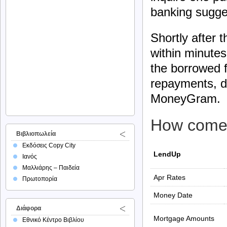
banking sugge
Shortly after 
within minutes
the borrowed 
repayments, de
MoneyGram.
How come
Βιβλιοπωλεία
Εκδόσεις Copy City
LendUp
Ιανός
Μαλλιάρης – Παιδεία
Apr Rates
Πρωτοπορία
Money Date
Διάφορα
Mortgage Amounts
Εθνικό Κέντρο Βιβλίου