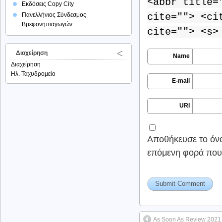
<abbr title=
Εκδόσεις Copy City
cite=""> <ci
Πανελλήνιος Σύνδεσμος
Βρεφονηπιαγωγών
cite=""> <s>
Διαχείρηση
Name
Διαχείρηση
Ηλ. Ταχυδρομείο
E-mail
URI
Αποθήκευσε το όνομ
επόμενη φορά που
As Soon As Review 2021