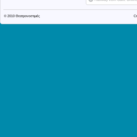
© 2010
Θεατρονοστιμιές
Cr