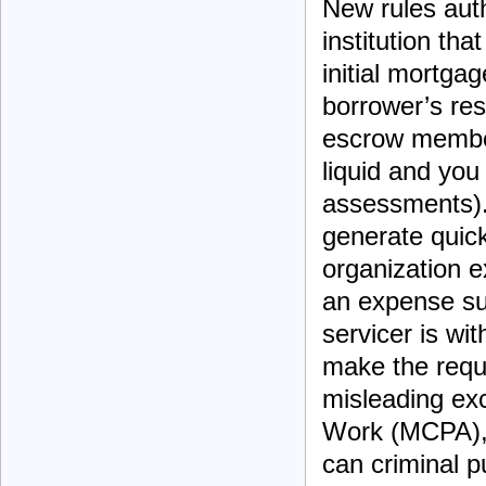
New rules auth
institution th
initial mortgag
borrower’s res
escrow members
liquid and you 
assessments).
generate quic
organization 
an expense suf
servicer is wit
make the requ
misleading ex
Work (MCPA), 
can criminal p