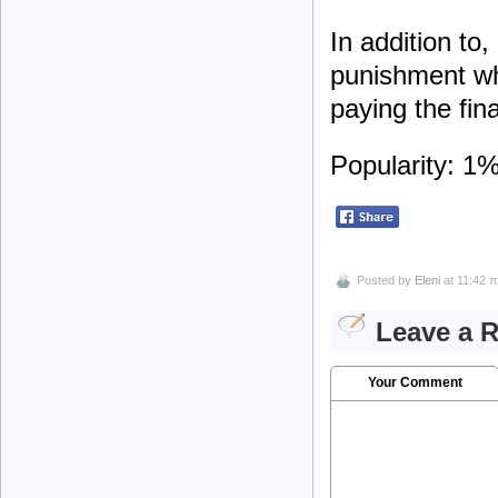
In addition to
punishment w
paying the fin
Popularity: 1
Posted by
Eleni
at 11:42 
Leave a 
Your Comment