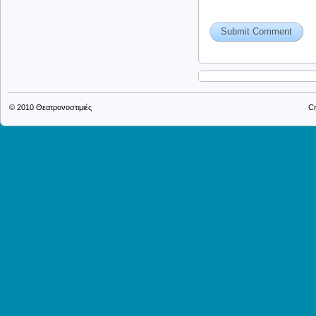
© 2010
Θεατρονοστιμιές
Cr