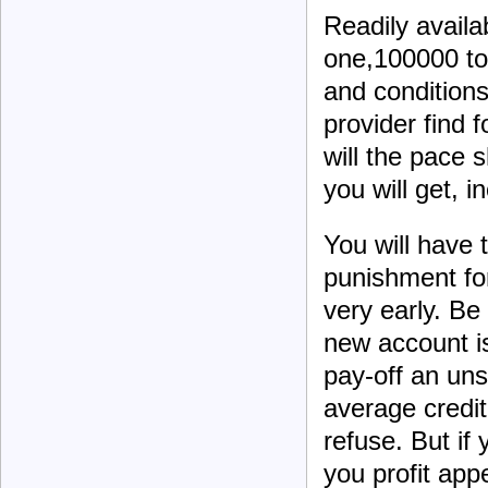
Readily avail
one,100000 to
and conditions
provider find 
will the pace 
you will get, 
You will have 
punishment fo
very early. Be
new account is
pay-off an uns
average credit
refuse. But if 
you profit app