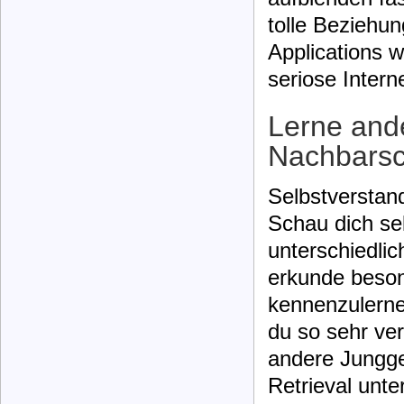
tolle Beziehun
Applications w
seriose Intern
Lerne and
Nachbarsc
Selbstverstan
Schau dich s
unterschiedli
erkunde beson
kennenzulernen
du so sehr verr
andere Jungge
Retrieval unte