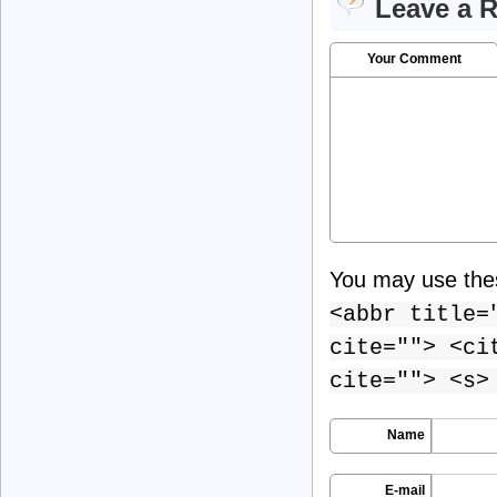
Leave a 
Your Comment
You may use th
<abbr title=
cite=""> <ci
cite=""> <s>
Name
E-mail