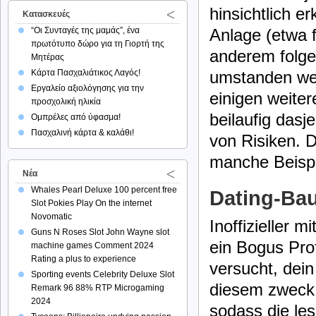
hinsichtlich 
Κατασκευές
“Οι Συνταγές της μαμάς”, ένα
Anlage (etwa 
πρωτότυπο δώρο για τη Γιορτή της
anderem folgen
Μητέρας
Κάρτα Πασχαλιάτικος Λαγός!
umstanden wei
Εργαλείο αξιολόγησης για την
einigen weiter
προσχολική ηλικία
beilaufig dasj
Ομπρέλες από ύφασμα!
Πασχαλινή κάρτα & καλάθι!
von Risiken. D
manche Beispi
Νέα
Whales Pearl Deluxe 100 percent free
Dating-Bau
Slot Pokies Play On the internet
Novomatic
Inoffizieller
Guns N Roses Slot John Wayne slot
ein Bogus Prof
machine games Comment 2024
Rating a plus to experience
versucht, dei
Sporting events Celebrity Deluxe Slot
diesem zweck n
Remark 96 88% RTP Microgaming
2024
sodass die les