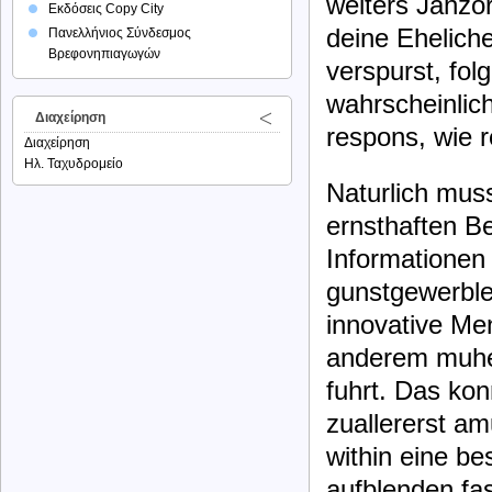
weiters Jahzor
Εκδόσεις Copy City
deine Ehelich
Πανελλήνιος Σύνδεσμος
Βρεφονηπιαγωγών
verspurst, fol
wahrscheinlich
Διαχείρηση
respons, wie 
Διαχείρηση
Ηλ. Ταχυδρομείο
Naturlich muss
ernsthaften B
Informationen
gunstgewerbler
innovative Men
anderem muhe
fuhrt. Das kon
zuallererst am
within eine be
aufblenden fa