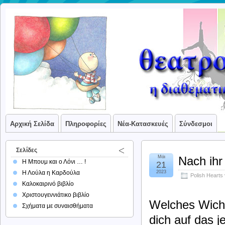
Αρχική Σελίδα
Πληροφορίες
Νέα-Κατασκευές
Σύνδεσμοι
Σελίδες
Μάι
Nach ihr
Η Μπουμ και ο Λόνι … !
21
Η Λούλα η Καρδούλα
2023
Polish Hearts 
Καλοκαιρινό βιβλίο
Χριστουγεννιάτικο βιβλίο
Welches Wicht
Σχήματα με συναισθήματα
dich auf das j