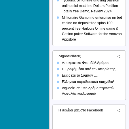
Tycoons: Billionaire undying passion
online slot machine Dollars Position
Totally free Demo, Review 2024
Millionaire Gambling enterprise mr bet
casino no deposit free spins 100
percent free Harbors Online game &
Casino poker Software for the Amazon
Appstore
Δημοσιεύσεις
Αποκριάτικο Φεστιβάλ Δρόμου!
Η Γραφή μέσα από την Ιστορία της!
Εμείς και το Σύμπαν ….
Ελληνικά παραδοσιακά παιχνίδια!
Δημοσίευση: Στο δρόμο περπατώ…
Ασφαλώς κυκλοφορώ
H σελίδα μας στο Facebook