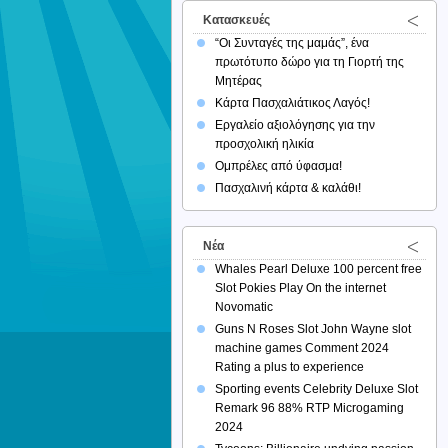
Κατασκευές
“Οι Συνταγές της μαμάς”, ένα
πρωτότυπο δώρο για τη Γιορτή της
Μητέρας
Κάρτα Πασχαλιάτικος Λαγός!
Εργαλείο αξιολόγησης για την
προσχολική ηλικία
Ομπρέλες από ύφασμα!
Πασχαλινή κάρτα & καλάθι!
Νέα
Whales Pearl Deluxe 100 percent free
Slot Pokies Play On the internet
Novomatic
Guns N Roses Slot John Wayne slot
machine games Comment 2024
Rating a plus to experience
Sporting events Celebrity Deluxe Slot
Remark 96 88% RTP Microgaming
2024