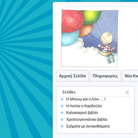
Αρχική Σελίδα
Πληροφορίες
Νέα-Κ
Σελίδες
Η Μπουμ και ο Λόνι … !
Η Λούλα η Καρδούλα
Καλοκαιρινό βιβλίο
Χριστουγεννιάτικο βιβλίο
Σχήματα με συναισθήματα