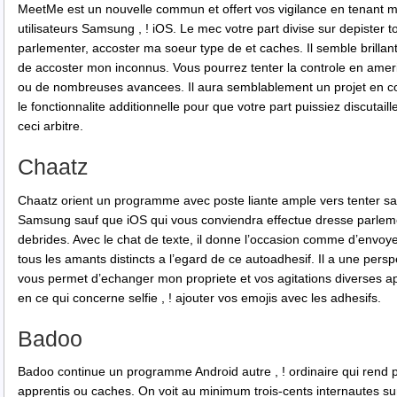
MeetMe est un nouvelle commun et offert vos vigilance en tenant m
utilisateurs Samsung , ! iOS. Le mec votre part divise sur depister 
parlementer, accoster ma soeur type de et caches. Il semble brillan
de accoster mon inconnus. Vous pourrez tenter la controle en ameri
ou de nombreuses avancees. Il aura semblablement un projet en 
le fonctionnalite additionnelle pour que votre part puissiez discutail
ceci arbitre.
Chaatz
Chaatz orient un programme avec poste liante ample vers tenter sa
Samsung sauf que iOS qui vous conviendra effectue dresse parle
debrides. Avec le chat de texte, il donne l’occasion comme d’envoye
tous les amants distincts a l’egard de ce autoadhesif. Il a une persp
vous permet d’echanger mon propriete et vos agitations diverses ap
en ce qui concerne selfie , ! ajouter vos emojis avec les adhesifs.
Badoo
Badoo continue un programme Android autre , ! ordinaire qui rend p
apprentis ou caches. On voit au minimum trois-cents internautes sur