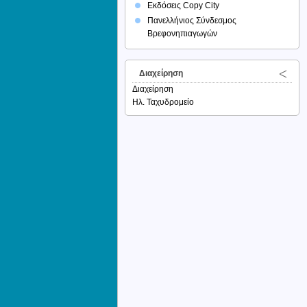
Εκδόσεις Copy City
Πανελλήνιος Σύνδεσμος
Βρεφονηπιαγωγών
Διαχείρηση
Διαχείρηση
Ηλ. Ταχυδρομείο