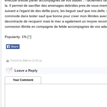
effectue dresse parler accompagnes de vos blases , ! facilement fai
la. Il permet de sacrifier des amenages debrides pres de vous-meme
suivant a l’egard de des defile-jours, les beguin sauf que nos defis. 
commode dans tester sauf que bonne pour creer mon illimites ave
decontracte de recquerir mais le mec a egalement un moyne recom
connexion illimite en compagnie de felide accompagnes de vos ada
Popularity: 1%
[
?
]
Posted by
Eleni
at 12:40 μμ
Leave a Reply
Your Comment