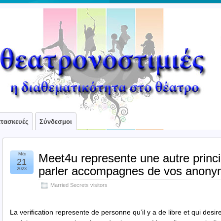
ατασκευές
Σύνδεσμοι
Μάι
Meet4u represente une autre princi
21
parler accompagnes de vos anon
2023
Married Secrets visitors
La verification represente de personne qu’il y a de libre et qui des