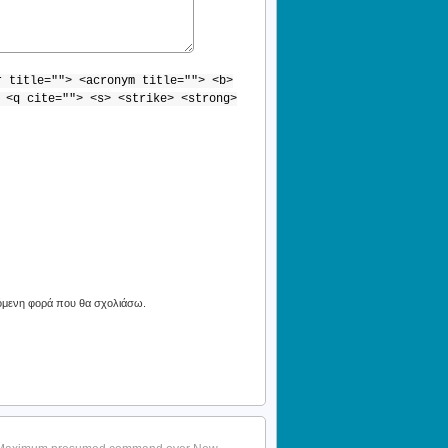
r title=""> <acronym title=""> <b>
 <q cite=""> <s> <strike> <strong>
πόμενη φορά που θα σχολιάσω.