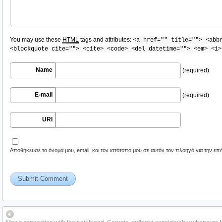
You may use these
HTML
tags and attributes:
<a href="" title=""> <abb
<blockquote cite=""> <cite> <code> <del datetime=""> <em> <i>
Name
(required)
E-mail
(required)
URI
Αποθήκευσε το όνομά μου, email, και τον ιστότοπο μου σε αυτόν τον πλοηγό για την ε