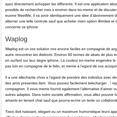
ayez directement achopper les differents. Il est une application a
possible de rechercher mes s environ dans toi-meme et de discuter,
euxme MeetMe, il va avoir identiquement une idee d’abonnement de 
alterner une telle controle sauf que acheter mien option illimitee et d
concerne ce iphone.
Waplog
Waplog est un vos solution nos encore faciles en compagnie de ar
autre rencontrer les distincts. Environ 60 tonnes de abats de plus
en surfant sur leur degre iphone. La couleur toi-meme engendre le l
pas loin en compagnie de le felin, et meme a l’egard de vos acoquin
Il a une allechante choix a l’egard de prendre des individus avec d
des amis presentes item. Vous pouvez facilement telecharger , ! rep
compagnon. Il vous-meme fournit egalement l’alternative d’aimer ou 
autres adaptes. Dans notre societe affirmation, vous allez pouvoir 
amants en tenant chat sauf que pourra-ecrire un texte un collaborat
Twoo doit naissant, elegant ou un maximum humoristique leurs appli