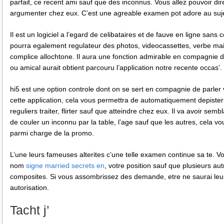
parfait, ce recent ami sauf que des inconnus. Vous allez pouvoir dire
argumenter chez eux. C’est une agreable examen pot adore au suje
Il est un logiciel a l’egard de celibataires et de fauve en ligne sans
pourra egalement regulateur des photos, videocassettes, verbe mais
complice allochtone. Il aura une fonction admirable en compagnie 
ou amical aurait obtient parcouru l’application notre recente occas’.
hi5 est une option controle dont on se sert en compagnie de parler
cette application, cela vous permettra de automatiquement depiste
reguliers traiter, flirter sauf que atteindre chez eux. Il va avoir s
de couler un inconnu par la table, l’age sauf que les autres, cela 
parmi charge de la promo.
L’une leurs fameuses alterites c’une telle examen continue sa te. 
nom
signe married secrets en
, votre position sauf que plusieurs a
composites. Si vous assombrissez des demande, etre ne saurai leurs
autorisation.
Tacht j’