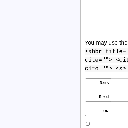
You may use th
<abbr title=
cite=""> <ci
cite=""> <s>
Name
E-mail
URI