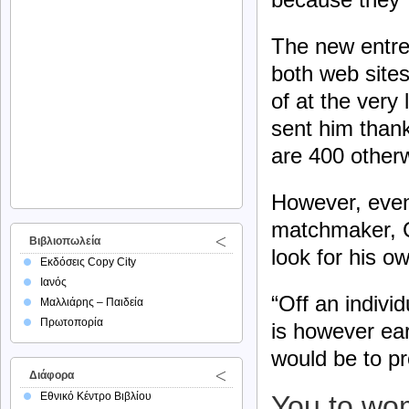
because they “
The new entre
both web sites
of at the very
sent him thank
are 400 other
However, even
matchmaker, C
Βιβλιοπωλεία
look for his ow
Εκδόσεις Copy City
Ιανός
“Off an individ
Μαλλιάρης – Παιδεία
Πρωτοπορία
is however ear
would be to pr
Διάφορα
You to wo
Εθνικό Κέντρο Βιβλίου