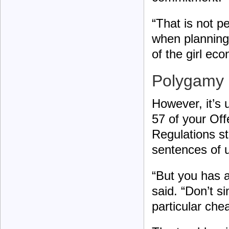
“That is not p
when planning
of the girl eco
Polygamy l
However, it’s 
57 of your Off
Regulations st
sentences of 
“But you has 
said. “Don’t s
particular che