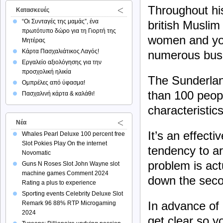
Throughout hi
Κατασκευές
“Οι Συνταγές της μαμάς”, ένα
british Muslim
πρωτότυπο δώρο για τη Γιορτή της
women and yo
Μητέρας
Κάρτα Πασχαλιάτικος Λαγός!
numerous bus
Εργαλείο αξιολόγησης για την
προσχολική ηλικία
The Sunderlan
Ομπρέλες από ύφασμα!
than 100 peopl
Πασχαλινή κάρτα & καλάθι!
characteristic
Νέα
It’s an effect
Whales Pearl Deluxe 100 percent free
Slot Pokies Play On the internet
tendency to a
Novomatic
problem is act
Guns N Roses Slot John Wayne slot
machine games Comment 2024
down the secon
Rating a plus to experience
Sporting events Celebrity Deluxe Slot
In advance of 
Remark 96 88% RTP Microgaming
2024
get clear so y