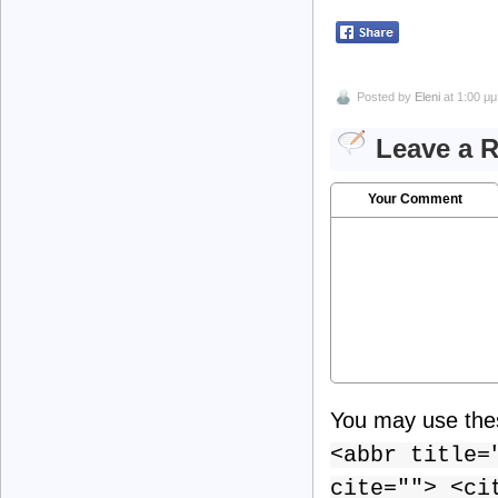
Posted by
Eleni
at 1:00 μμ
Leave a 
Your Comment
You may use th
<abbr title=
cite=""> <ci