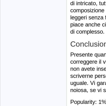
di intricato, 
composizione d
leggeri senza 
piace anche ci
di complesso.
Conclusion
Presente quanto
correggere il 
non avete inse
scriverne pers
uguale. Vi gar
noiosa, se vi s
Popularity: 1