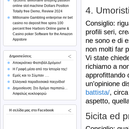
Tycoons: Billionaire undying passion
online slot machine Dollars Position
4. Umorist
Totally free Demo, Review 2024
Millionaire Gambling enterprise mr bet
Consiglio: rig
casino no deposit free spins 100
percent free Harbors Online game &
profili seri, 
Casino poker Software for the Amazon
ne sono e di e
Appstore
non molti far 
Vi state chied
Δημοσιεύσεις
Αποκριάτικο Φεστιβάλ Δρόμου!
richiamo a no
Η Γραφή μέσα από την Ιστορία της!
approfittando 
Εμείς και το Σύμπαν ….
Ελληνικά παραδοσιακά παιχνίδια!
un’opinione d
Δημοσίευση: Στο δρόμο περπατώ…
battista/
, circ
Ασφαλώς κυκλοφορώ
aspetto, quella
H σελίδα μας στο Facebook
5icita ed 
Consiglio: qua